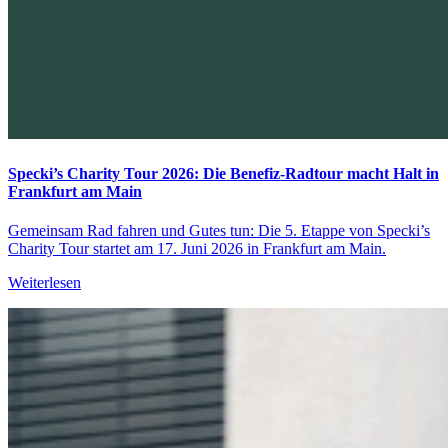
Specki’s Charity Tour 2026: Die Benefiz-Radtour macht Halt in
Frankfurt am Main
Gemeinsam Rad fahren und Gutes tun: Die 5. Etappe von Specki’s
Charity Tour startet am 17. Juni 2026 in Frankfurt am Main.
Weiterlesen