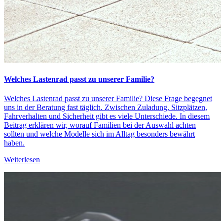
Welches Lastenrad passt zu unserer Familie?
Welches Lastenrad passt zu unserer Familie? Diese Frage begegnet
uns in der Beratung fast täglich. Zwischen Zuladung, Sitzplätzen,
Fahrverhalten und Sicherheit gibt es viele Unterschiede. In diesem
Beitrag erklären wir, worauf Familien bei der Auswahl achten
sollten und welche Modelle sich im Alltag besonders bewährt
haben.
Weiterlesen