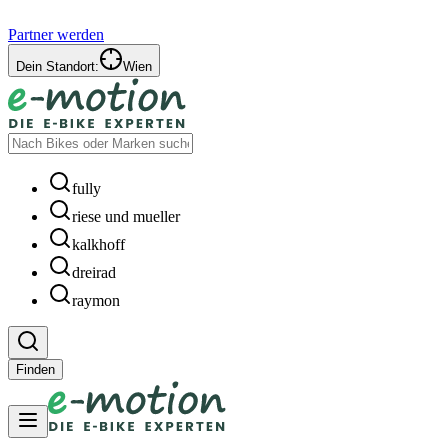
Partner werden
Dein Standort:
Wien
fully
riese und mueller
kalkhoff
dreirad
raymon
Finden