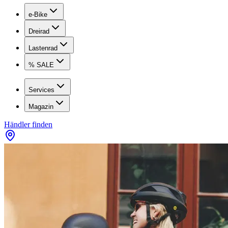
e-Bike
Dreirad
Lastenrad
% SALE
Services
Magazin
Händler finden