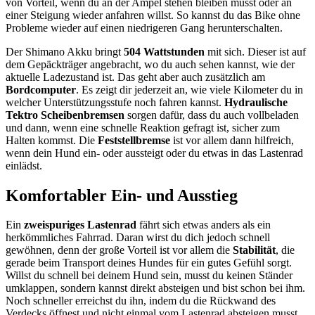
von Vorteil, wenn du an der Ampel stehen bleiben musst oder an
einer Steigung wieder anfahren willst. So kannst du das Bike ohne
Probleme wieder auf einen niedrigeren Gang herunterschalten.
Der Shimano Akku bringt
504 Wattstunden
mit sich. Dieser ist auf
dem Gepäckträger angebracht, wo du auch sehen kannst, wie der
aktuelle Ladezustand ist. Das geht aber auch zusätzlich am
Bordcomputer
. Es zeigt dir jederzeit an, wie viele Kilometer du in
welcher Unterstützungsstufe noch fahren kannst.
Hydraulische
Tektro Scheibenbremsen
sorgen dafür, dass du auch vollbeladen
und dann, wenn eine schnelle Reaktion gefragt ist, sicher zum
Halten kommst. Die
Feststellbremse
ist vor allem dann hilfreich,
wenn dein Hund ein- oder aussteigt oder du etwas in das Lastenrad
einlädst.
Komfortabler Ein- und Ausstieg
Ein
zweispuriges Lastenrad
fährt sich etwas anders als ein
herkömmliches Fahrrad. Daran wirst du dich jedoch schnell
gewöhnen, denn der große Vorteil ist vor allem die
Stabilität
, die
gerade beim Transport deines Hundes für ein gutes Gefühl sorgt.
Willst du schnell bei deinem Hund sein, musst du keinen Ständer
umklappen, sondern kannst direkt absteigen und bist schon bei ihm.
Noch schneller erreichst du ihn, indem du die Rückwand des
Verdecks öffnest und nicht einmal vom Lastenrad absteigen musst.