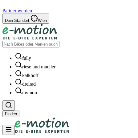
Partner werden
Dein Standort:
Wien
fully
riese und mueller
kalkhoff
dreirad
raymon
Finden