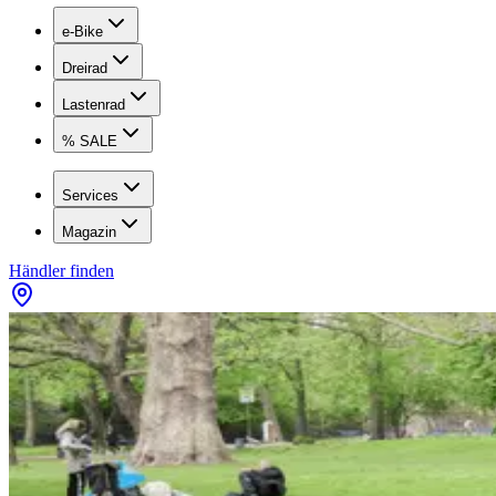
e-Bike
Dreirad
Lastenrad
% SALE
Services
Magazin
Händler finden