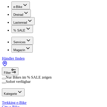
e-Bike
Dreirad
Lastenrad
% SALE
Services
Magazin
Händler finden
Filter
Nur Bikes im
% SALE
zeigen
Sofort verfügbar
Kategorie
Trekking e-Bike
City e-Bike