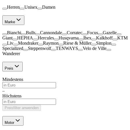
Herren
Unisex
Damen
Marke
Bianchi
Bulls
Cannondale
Corratec
Focus
Gazelle
Giant
HEPHA
Hercules
Husqvarna
Ibex
Kalkhoff
KTM
Liv
Mondraker
Raymon
Riese & Müller
Simplon
Specialized
Steppenwolf
TENWAYS
Velo de Ville
Wanderer
Preis
Mindestens
–
Höchstens
Preisfilter anwenden
Motor