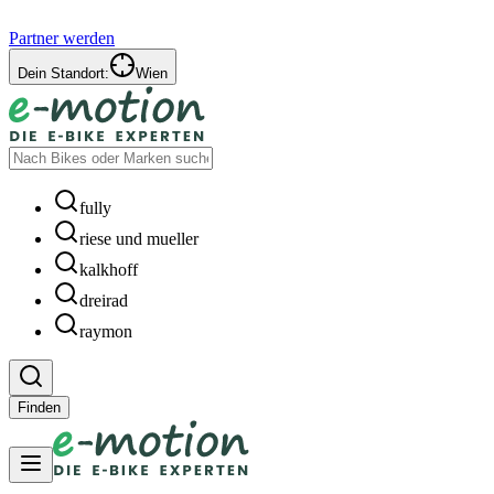
Partner werden
Dein Standort:
Wien
fully
riese und mueller
kalkhoff
dreirad
raymon
Finden