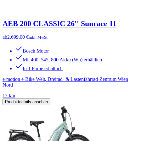
AEB 200 CLASSIC 26'' Sunrace 11
ab
2.699,00 €
inkl. MwSt
Bosch Motor
Mit 400, 545, 800 Akku (Wh) erhältlich
In 1 Farbe erhältlich
e-motion e-Bike Welt, Dreirad- & Lastenfahrrad-Zentrum Wien
Nord
17 km
Produktdetails ansehen