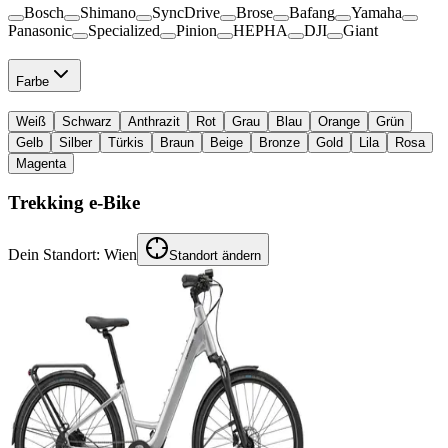
Bosch
Shimano
SyncDrive
Brose
Bafang
Yamaha
Panasonic
Specialized
Pinion
HEPHA
DJI
Giant
Farbe
Weiß
Schwarz
Anthrazit
Rot
Grau
Blau
Orange
Grün
Gelb
Silber
Türkis
Braun
Beige
Bronze
Gold
Lila
Rosa
Magenta
Trekking e-Bike
Dein Standort:
Wien
Standort ändern