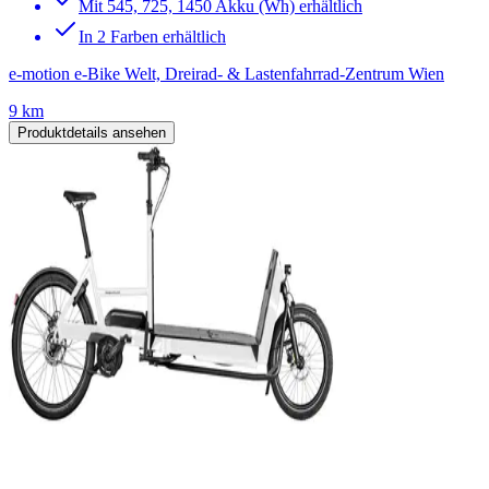
Mit 545, 725, 1450 Akku (Wh) erhältlich
In 2 Farben erhältlich
e-motion e-Bike Welt, Dreirad- & Lastenfahrrad-Zentrum Wien
9 km
Produktdetails ansehen