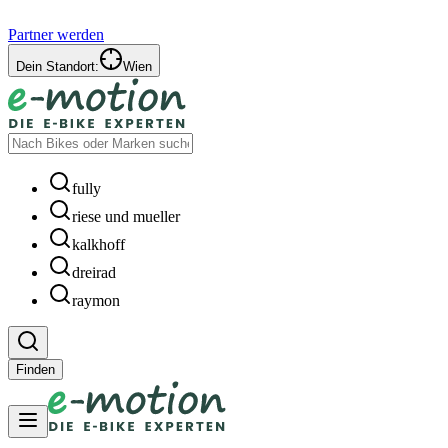
Partner werden
Dein Standort:
Wien
fully
riese und mueller
kalkhoff
dreirad
raymon
Finden