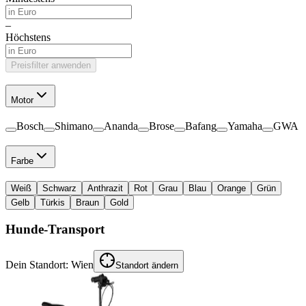
–
Höchstens
Preisfilter anwenden
Motor
Bosch
Shimano
Ananda
Brose
Bafang
Yamaha
GWA
Farbe
Weiß
Schwarz
Anthrazit
Rot
Grau
Blau
Orange
Grün
Gelb
Türkis
Braun
Gold
Hunde-Transport
Dein Standort:
Wien
Standort ändern