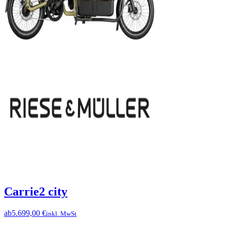
Carrie2 city
ab
5.699,00 €
inkl. MwSt