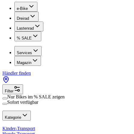
e-Bike
Dreirad
Lastenrad
% SALE
Services
Magazin
Händler finden
Filter
Nur Bikes im
% SALE
zeigen
Sofort verfügbar
Kategorie
Kinder-Transport
Hunde-Transport