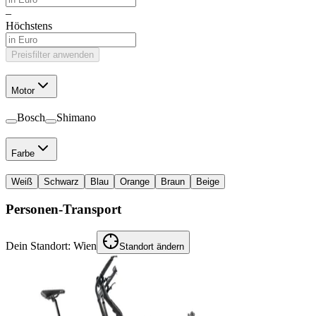
–
Höchstens
Preisfilter anwenden
Motor
Bosch
Shimano
Farbe
Weiß
Schwarz
Blau
Orange
Braun
Beige
Personen-Transport
Dein Standort:
Wien
Standort ändern