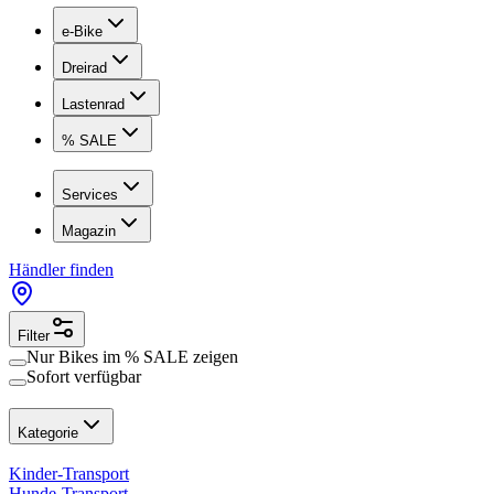
e-Bike
Dreirad
Lastenrad
% SALE
Services
Magazin
Händler finden
Filter
Nur Bikes im
% SALE
zeigen
Sofort verfügbar
Kategorie
Kinder-Transport
Hunde-Transport