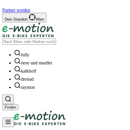
Partner werden
Dein Standort:
Wien
fully
riese und mueller
kalkhoff
dreirad
raymon
Finden