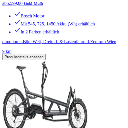
ab
5.599,00 €
inkl. MwSt
Bosch Motor
Mit 545, 725, 1450 Akku (Wh) erhältlich
In 2 Farben erhältlich
e-motion e-Bike Welt, Dreirad- & Lastenfahrrad-Zentrum Wien
9 km
Produktdetails ansehen