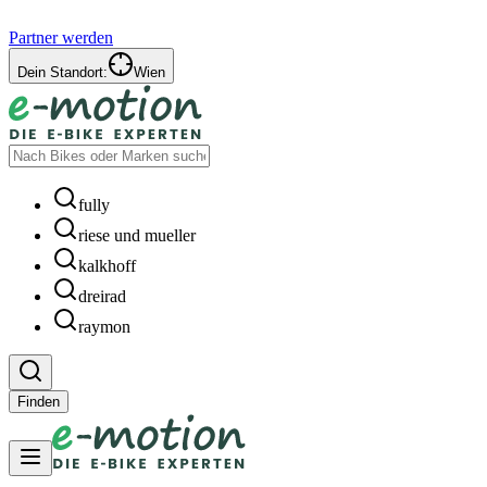
Partner werden
Dein Standort:
Wien
fully
riese und mueller
kalkhoff
dreirad
raymon
Finden