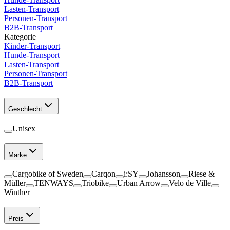
Lasten-Transport
Personen-Transport
B2B-Transport
Kategorie
Kinder-Transport
Hunde-Transport
Lasten-Transport
Personen-Transport
B2B-Transport
Geschlecht
Unisex
Marke
Cargobike of Sweden
Carqon
i:SY
Johansson
Riese &
Müller
TENWAYS
Triobike
Urban Arrow
Velo de Ville
Winther
Preis