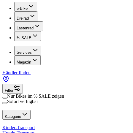
e-Bike
Dreirad
Lastenrad
% SALE
Services
Magazin
Händler finden
Filter
Nur Bikes im
% SALE
zeigen
Sofort verfügbar
Kategorie
Kinder-Transport
Hunde-Transport