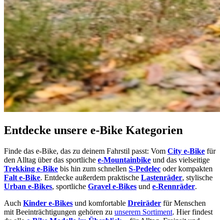
Entdecke unsere e-Bike Kategorien
Finde das e-Bike, das zu deinem Fahrstil passt: Vom
City e-Bike
für
den Alltag über das sportliche
e-Mountainbike
und das vielseitige
Trekking e-Bike
bis hin zum schnellen
S-Pedelec
oder kompakten
Falt e-Bike
. Entdecke außerdem praktische
Lastenräder
, stylische
Urban e-Bikes
, sportliche
Gravel e-Bikes
und
e-Rennräder
.
Auch
Kinder e-Bikes
und komfortable
Dreiräder
für Menschen
mit Beeinträchtigungen gehören zu
unserem Sortiment
. Hier findest