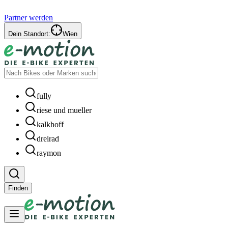
Partner werden
Dein Standort:
Wien
fully
riese und mueller
kalkhoff
dreirad
raymon
Finden