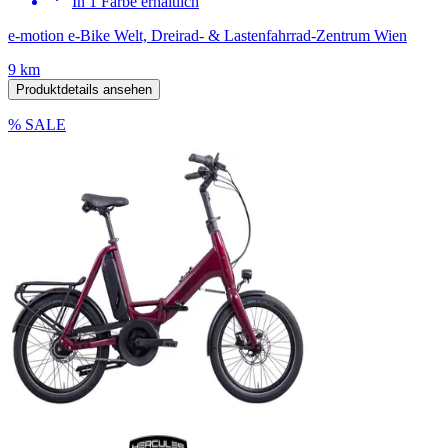
In 1 Farbe erhältlich
e-motion e-Bike Welt, Dreirad- & Lastenfahrrad-Zentrum Wien
9 km
Produktdetails ansehen
% SALE