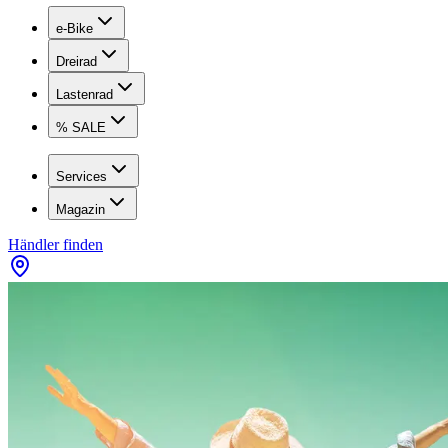
e-Bike
Dreirad
Lastenrad
% SALE
Services
Magazin
Händler finden