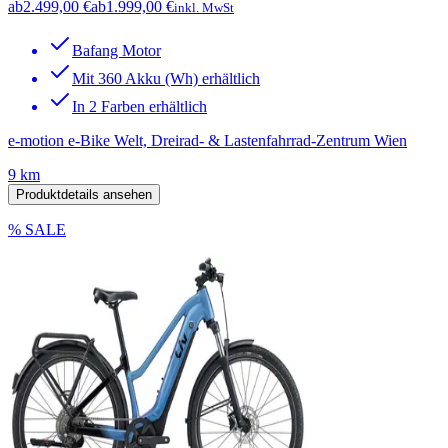
ab
2.499,00 €
ab
1.999,00 €
inkl. MwSt
Bafang Motor
Mit 360 Akku (Wh) erhältlich
In 2 Farben erhältlich
e-motion e-Bike Welt, Dreirad- & Lastenfahrrad-Zentrum Wien
9 km
Produktdetails ansehen
% SALE