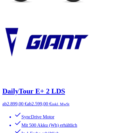
DailyTour E+ 2 LDS
ab
2.899,00 €
ab
2.599,00 €
inkl. MwSt
SyncDrive Motor
Mit 500 Akku (Wh) erhältlich