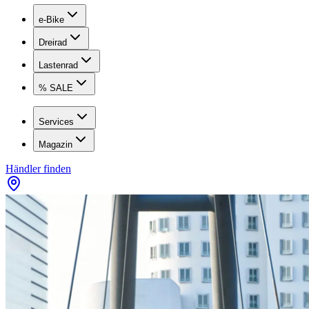
e-Bike
Dreirad
Lastenrad
% SALE
Services
Magazin
Händler finden