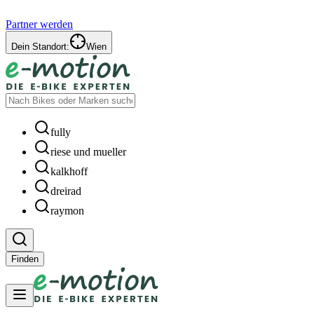
Partner werden
Dein Standort:
Wien
fully
riese und mueller
kalkhoff
dreirad
raymon
Finden