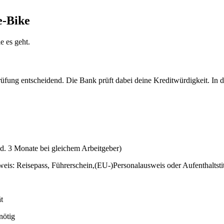
e-Bike
e es geht.
prüfung entscheidend. Die Bank prüft dabei deine Kreditwürdigkeit. In d
d. 3 Monate bei gleichem Arbeitgeber)
weis: Reisepass, Führerschein,(EU-)Personalausweis oder Aufenthaltsti
t
nötig