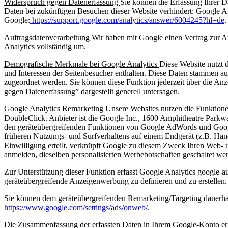
Widerspruch gegen Datenerfassung
Sie können die Erfassung Ihrer D
Daten bei zukünftigen Besuchen dieser Website verhindert: Google A
Google:
https://support.google.com/analytics/answer/6004245?hl=de
.
Auftragsdatenverarbeitung
Wir haben mit Google einen Vertrag zur A
Analytics vollständig um.
Demografische Merkmale bei Google Analytics
Diese Website nutzt 
und Interessen der Seitenbesucher enthalten. Diese Daten stammen 
zugeordnet werden. Sie können diese Funktion jederzeit über die An
gegen Datenerfassung” dargestellt generell untersagen.
Google Analytics Remarketing
Unsere Websites nutzen die Funktion
DoubleClick. Anbieter ist die Google Inc., 1600 Amphitheatre Park
den geräteübergreifenden Funktionen von Google AdWords und Google
früheren Nutzungs- und Surfverhaltens auf einem Endgerät (z.B. Han
Einwilligung erteilt, verknüpft Google zu diesem Zweck Ihren Web-
anmelden, dieselben personalisierten Werbebotschaften geschaltet we
Zur Unterstützung dieser Funktion erfasst Google Analytics google-a
geräteübergreifende Anzeigenwerbung zu definieren und zu erstellen.
Sie können dem geräteübergreifenden Remarketing/Targeting dauerhaf
https://www.google.com/settings/ads/onweb/
.
Die Zusammenfassung der erfassten Daten in Ihrem Google-Konto erfo