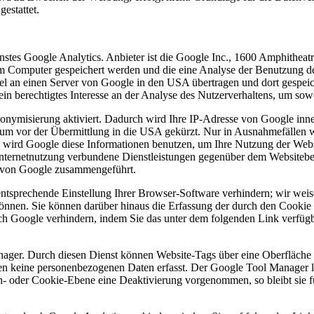
estattet.
nstes Google Analytics. Anbieter ist die Google Inc., 1600 Amphith
em Computer gespeichert werden und die eine Analyse der Benutzung d
el an einen Server von Google in den USA übertragen und dort gespeic
ein berechtigtes Interesse an der Analyse des Nutzerverhaltens, um so
onymisierung aktiviert. Dadurch wird Ihre IP-Adresse von Google inne
um vor der Übermittlung in die USA gekürzt. Nur in Ausnahmefällen w
te wird Google diese Informationen benutzen, um Ihre Nutzung der Webs
nternetnutzung verbundene Dienstleistungen gegenüber dem Websitebe
n von Google zusammengeführt.
tsprechende Einstellung Ihrer Browser-Software verhindern; wir weisen
önnen. Sie können darüber hinaus die Erfassung der durch den Cookie 
ch Google verhindern, indem Sie das unter dem folgenden Link verfügb
ger. Durch diesen Dienst können Website-Tags über eine Oberfläche 
n keine personenbezogenen Daten erfasst. Der Google Tool Manager lös
 oder Cookie-Ebene eine Deaktivierung vorgenommen, so bleibt sie fü