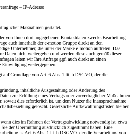
eranfrage – IP-Adresse
rtraglicher Maßnahmen gestattet.
der von Ihnen dort angegebenen Kontaktdaten zwecks Bearbeitung
nfrage auch innerhalb der e-motion Gruppe direkt an den
ändige Unternehmer, die unter der Marke e-motion auftreten. Das
hre Daten nicht weitergeben und werden diese auch gemäß dieser
agen leiten wir Ihre Anfrage ggf. auch direkt an einen
re Einwilligung weitergegeben.
t auf Grundlage von Art. 6 Abs. 1 lit. b DSGVO, der die
egründung, inhaltliche Ausgestaltung oder Änderung des
n Daten zur Erfüllung eines Vertrags oder vorvertraglicher Maßnahmen
r, soweit dies erforderlich ist, um dem Nutzer die Inanspruchnahme
häftsbeziehung gelöscht. Gesetzliche Aufbewahrungsfristen bleiben
, wenn dies im Rahmen der Vertragsabwicklung notwendig ist, etwa
n Sie der Übermittlung ausdrücklich zugestimmt haben. Eine
rbeitung ist Art. 6 Abs. 1 lit. b DSGVO, der die Verarbeitung von