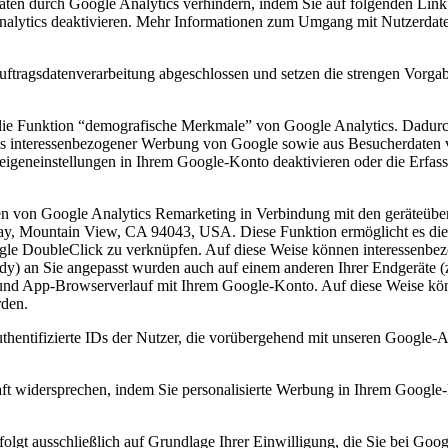
aten durch Google Analytics verhindern, indem Sie auf folgenden Link 
nalytics deaktivieren. Mehr Informationen zum Umgang mit Nutzerdate
uftragsdatenverarbeitung abgeschlossen und setzen die strengen Vorg
die Funktion “demografische Merkmale” von Google Analytics. Dadurch 
aus interessenbezogener Werbung von Google sowie aus Besucherdaten 
zeigeneinstellungen in Ihrem Google-Konto deaktivieren oder die Erfa
en von Google Analytics Remarketing in Verbindung mit den geräteü
way, Mountain View, CA 94043, USA. Diese Funktion ermöglicht es die
 DoubleClick zu verknüpfen. Auf diese Weise können interessenbezoge
dy) an Sie angepasst wurden auch auf einem anderen Ihrer Endgeräte (
 und App-Browserverlauf mit Ihrem Google-Konto. Auf diese Weise kö
rden.
uthentifizierte IDs der Nutzer, die vorübergehend mit unseren Google-
t widersprechen, indem Sie personalisierte Werbung in Ihrem Google-K
lgt ausschließlich auf Grundlage Ihrer Einwilligung, die Sie bei Goo