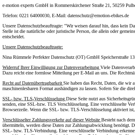
e-motion experts GmbH
in
Rommerskirchener Straße 21
,
50259
Pulh
Telefon:
0221 64000030
, E-Mail:
datenschutz@emotion-ebikes.de
Unsere Datenschutzbeauftragte: "Wir weisen darauf hin, dass kein D
Stelle ist die natürliche oder juristische Person, die allein oder g
entscheidet.
Unsere Datenschutzbeauftragte:
Nina Rümmele Perfekter Datenschutz (OT) GmbH Speicherstraße 13
Widerruf Ihrer Einwilligung zur Datenverarbeitung
Viele Datenverarbe
Dazu reicht eine formlose Mitteilung per E-Mail an uns. Die Rechtmä
Recht auf Datenübertragbarkeit
Sie haben das Recht, Daten, die wir a
maschinenlesbaren Format aushändigen zu lassen. Sofern Sie die direk
SSL- bzw. TLS-Verschlüsselung
Diese Seite nutzt aus Sicherheitsgr
senden, eine SSL-bzw. TLS Verschlüsselung. Eine verschlüsselte Verb
Browserzeile. Wenn die SSL- bzw. TLS-Verschlüsselung aktiviert ist, 
Verschlüsselter Zahlungsverkehr auf dieser Website
Besteht nach dem
übermitteln, werden diese Daten zur Zahlungsabwicklung benötigt. Der
SSL- bzw. TLS-Verbindung. Eine verschlüsselte Verbindung erkennen S