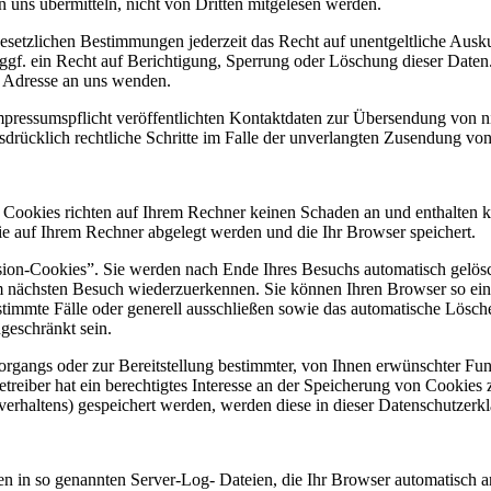
 uns übermitteln, nicht von Dritten mitgelesen werden.
setzlichen Bestimmungen jederzeit das Recht auf unentgeltliche Ausk
gf. ein Recht auf Berichtigung, Sperrung oder Löschung dieser Date
n Adresse an uns wenden.
essumspflicht veröffentlichten Kontaktdaten zur Übersendung von ni
ausdrücklich rechtliche Schritte im Falle der unverlangten Zusendung 
. Cookies richten auf Ihrem Rechner keinen Schaden an und enthalten k
die auf Ihrem Rechner abgelegt werden und die Ihr Browser speichert.
ion-Cookies”. Sie werden nach Ende Ihres Besuchs automatisch gelösch
m nächsten Besuch wiederzuerkennen. Sie können Ihren Browser so eins
timmte Fälle oder generell ausschließen sowie das automatische Lösch
geschränkt sein.
gangs oder zur Bereitstellung bestimmter, von Ihnen erwünschter Funk
eiber hat ein berechtigtes Interesse an der Speicherung von Cookies zu
verhaltens) gespeichert werden, werden diese in dieser Datenschutzerk
en in so genannten Server-Log- Dateien, die Ihr Browser automatisch an