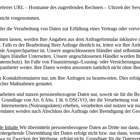
ferrer URL – Hostname des zugreifenden Rechners – Uhrzeit der Serv
 nicht vorgenommen.
der die Verarbeitung von Daten zur Erfüllung eines Vertrags oder vorve
en lassen, werden Ihre Angaben aus dem Anfrageformular inklusive 
 Falls es der Bearbeitung Ihrer Anfrage dienlich ist, leiten wir Ihre A
ale Ansprechpartner ist. Unsere angeschlossenen Händler sind selbstst
iligen Händler Unterseiten. Unsere angeschlossenen Händler werden I
nschutz). Im Falle von Finanzierungs-/Leasing- oder Versicherungsanfr
sanbieter weiter. Ihre Daten werden ansonsten natürlich nicht ohne Ih
 Kontaktformularen nur, um Ihre Anfragen zu beantworten. Dies erfolg
licher Maßnahmen gestattet.
arbeiten und nutzen personenbezogene Daten nur, soweit sie für die B
auf Grundlage von Art. 6 Abs. 1 lit. b DSGVO, der die Verarbeitung vo
Internetseiten (Nutzungsdaten) erheben, verarbeiten und nutzen wir nu
ndaten werden nach Abschluss des Auftrags oder Beendigung der Gesc
le Inhalte
Wir übermitteln personenbezogene Daten an Dritte nur dann
weitergehende Übermittlung der Daten erfolgt nicht bzw. nur dann, wen
twa zu Zwecken der Werbung, erfolgt nicht. Grundlage für die Datenvera