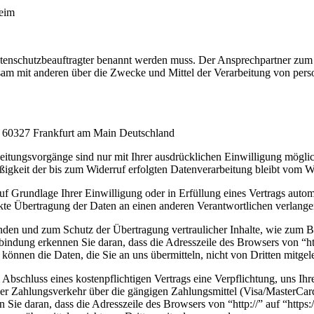
eim
atenschutzbeauftragter benannt werden muss. Der Ansprechpartner zum 
emeinsam mit anderen über die Zwecke und Mittel der Verarbeitung von 
 60327 Frankfurt am Main Deutschland
itungsvorgänge sind nur mit Ihrer ausdrücklichen Einwilligung möglich.
ßigkeit der bis zum Widerruf erfolgten Datenverarbeitung bleibt vom W
uf Grundlage Ihrer Einwilligung oder in Erfüllung eines Vertrags automa
te Übertragung der Daten an einen anderen Verantwortlichen verlangen, 
ünden und zum Schutz der Übertragung vertraulicher Inhalte, wie zum Be
indung erkennen Sie daran, dass die Adresszeile des Browsers von “htt
können die Daten, die Sie an uns übermitteln, nicht von Dritten mitge
 Abschluss eines kostenpflichtigen Vertrags eine Verpflichtung, uns 
 Zahlungsverkehr über die gängigen Zahlungsmittel (Visa/MasterCard, L
ie daran, dass die Adresszeile des Browsers von “http://” auf “https: