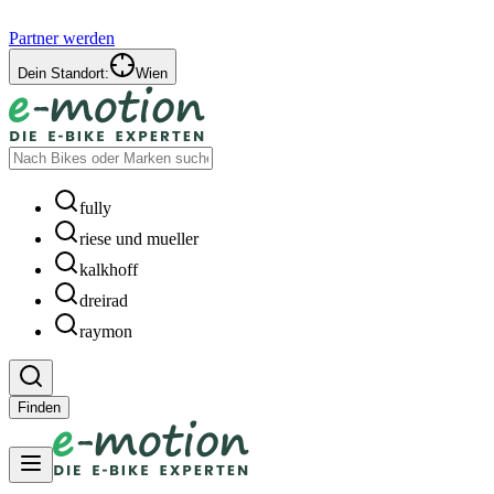
Partner werden
Dein Standort:
Wien
fully
riese und mueller
kalkhoff
dreirad
raymon
Finden