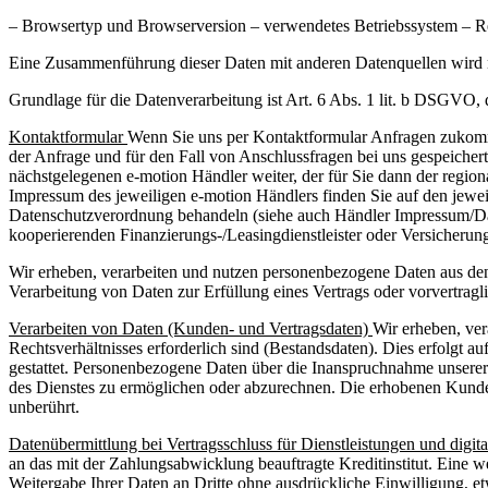
– Browsertyp und Browserversion – verwendetes Betriebssystem – Re
Eine Zusammenführung dieser Daten mit anderen Datenquellen wird
Grundlage für die Datenverarbeitung ist Art. 6 Abs. 1 lit. b DSGVO, 
Kontaktformular
Wenn Sie uns per Kontaktformular Anfragen zukomm
der Anfrage und für den Fall von Anschlussfragen bei uns gespeichert.
nächstgelegenen e-motion Händler weiter, der für Sie dann der region
Impressum des jeweiligen e-motion Händlers finden Sie auf den jewe
Datenschutzverordnung behandeln (siehe auch Händler Impressum/Date
kooperierenden Finanzierungs-/Leasingdienstleister oder Versicherung
Wir erheben, verarbeiten und nutzen personenbezogene Daten aus den
Verarbeitung von Daten zur Erfüllung eines Vertrags oder vorvertrag
Verarbeiten von Daten (Kunden- und Vertragsdaten)
Wir erheben, ver
Rechtsverhältnisses erforderlich sind (Bestandsdaten). Dies erfolgt 
gestattet. Personenbezogene Daten über die Inanspruchnahme unserer 
des Dienstes zu ermöglichen oder abzurechnen. Die erhobenen Kunde
unberührt.
Datenübermittlung bei Vertragsschluss für Dienstleistungen und digita
an das mit der Zahlungsabwicklung beauftragte Kreditinstitut. Eine 
Weitergabe Ihrer Daten an Dritte ohne ausdrückliche Einwilligung, e