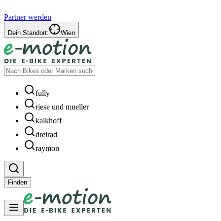
Partner werden
Dein Standort:
Wien
fully
riese und mueller
kalkhoff
dreirad
raymon
Finden