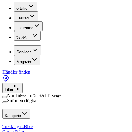
e-Bike
Dreirad
Lastenrad
% SALE
Services
Magazin
Händler finden
Filter
Nur Bikes im
% SALE
zeigen
Sofort verfügbar
Kategorie
Trekking e-Bike
City e-Bike