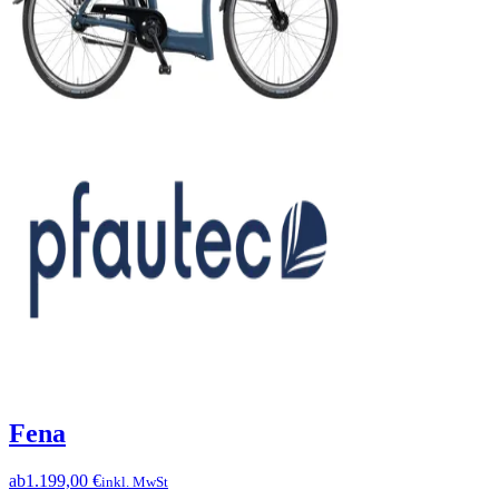
Fena
ab
1.199,00 €
inkl. MwSt