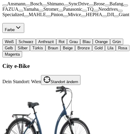
Ansmann
Bosch
Shimano
SyncDrive
Brose
Bafang
FAZUA
Yamaha
Stromer
Panasonic
TQ
Neodrives
Specialized
MAHLE
Pinion
Mivice
HEPHA
DJI
Giant
Farbe
Weiß
Schwarz
Anthrazit
Rot
Grau
Blau
Orange
Grün
Gelb
Silber
Türkis
Braun
Beige
Bronze
Gold
Lila
Rosa
Magenta
City e-Bike
Dein Standort:
Wien
Standort ändern