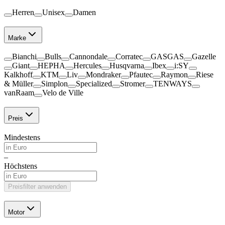
Herren
Unisex
Damen
Marke
Bianchi
Bulls
Cannondale
Corratec
GASGAS
Gazelle
Giant
HEPHA
Hercules
Husqvarna
Ibex
i:SY
Kalkhoff
KTM
Liv
Mondraker
Pfautec
Raymon
Riese
& Müller
Simplon
Specialized
Stromer
TENWAYS
vanRaam
Velo de Ville
Preis
Mindestens
–
Höchstens
Preisfilter anwenden
Motor