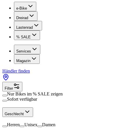
e-Bike
Dreirad
Lastenrad
% SALE
Services
Magazin
Händler finden
Filter
Nur Bikes im
% SALE
zeigen
Sofort verfügbar
Geschlecht
Herren
Unisex
Damen