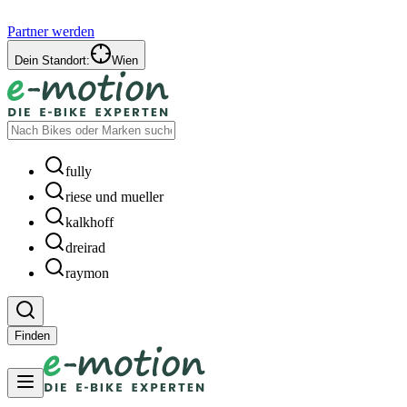
Partner werden
Dein Standort:
Wien
fully
riese und mueller
kalkhoff
dreirad
raymon
Finden