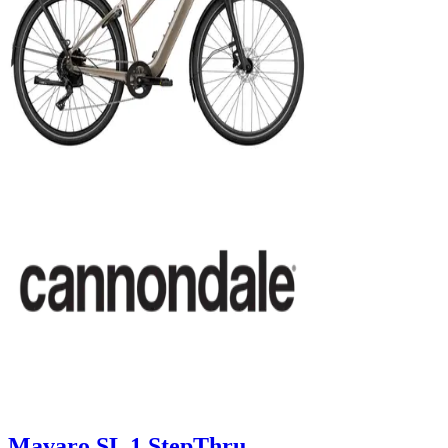
Mavaro SL 1 StepThru