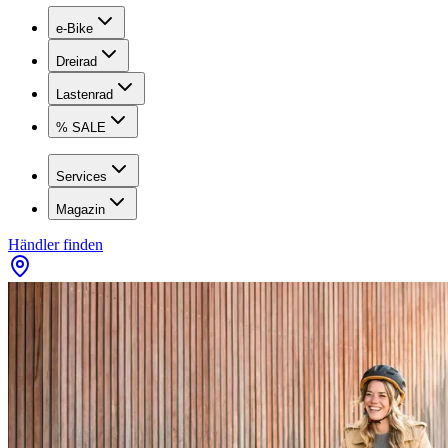
e-Bike
Dreirad
Lastenrad
% SALE
Services
Magazin
Händler finden