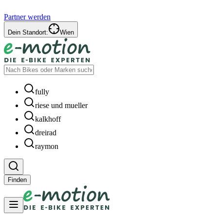
Partner werden
Dein Standort:
Wien
fully
riese und mueller
kalkhoff
dreirad
raymon
Finden