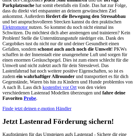
Parkplatzsuche
hat somit ebenfalls ein Ende. Das hat zur Folge,
dass du direkt viel entspannter an deinem gewünschten Ziel
ankommst. Außerdem
fördert die Bewegung den Stressabbau
und bei anspruchsvolleren Strecken kannst du den praktischen
Elektromotor
nutzen. So kommst du noch nicht einmal ins
Schwitzen. Du möchtest dich aber anstrengen und trainieren? Kein
Problem! Stelle die Unterstützungsstufe niedriger ein. Dank des
Cargobikes tust du nicht nur dir und deiner Gesundheit einen
Gefallen, sondern
schonst auch auch noch die Umwelt
! PKWs
schaffen in der Innenstadt eine unangenehme Luft und sorgen für
einen enormen Geräuschpegel. Dies ist zum einen schlecht für die
Umwelt und nicht zuletzt auch für dein Stresslevel. Das
Lastenfahrrad hat noch weitere positive Eigenschaften, so ist es
zudem
ein wahrhaftiger Allrounder
und transportiert es für dich
Gegenstände, Waren bis hin zu Kindern und Hunde problemlos von
A nach B. Lass dich
kostenfrei vor Ort
von den vielen
verschiedenen Lastenrad Modellen überzeugen und
fahre deine
Favoriten
Probe
.
Finde jetzt deinen e-motion Händler
Jetzt Lastenrad Förderung sichern!
Kaufprämien für das Umsteigen aufs Lastenrad - Sichere dir eine