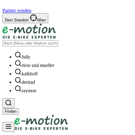
Partner werden
Dein Standort:
Wien
fully
riese und mueller
kalkhoff
dreirad
raymon
Finden