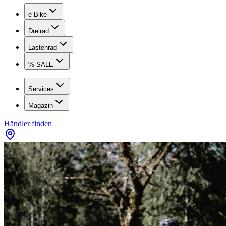
e-Bike
Dreirad
Lastenrad
% SALE
Services
Magazin
Händler finden