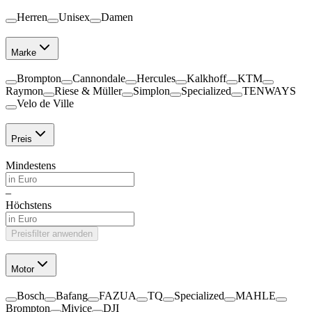
Herren
Unisex
Damen
Marke
Brompton
Cannondale
Hercules
Kalkhoff
KTM
Raymon
Riese & Müller
Simplon
Specialized
TENWAYS
Velo de Ville
Preis
Mindestens
–
Höchstens
Preisfilter anwenden
Motor
Bosch
Bafang
FAZUA
TQ
Specialized
MAHLE
Brompton
Mivice
DJI