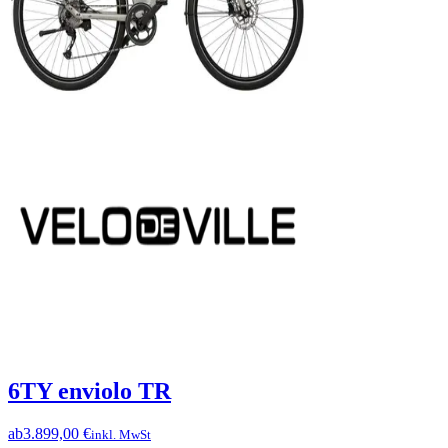
6TY enviolo TR
ab
3.899,00 €
inkl. MwSt