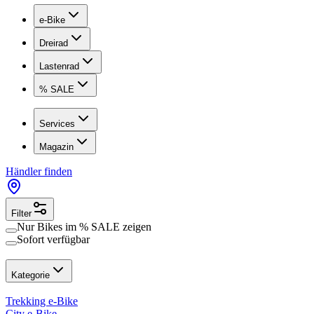
e-Bike
Dreirad
Lastenrad
% SALE
Services
Magazin
Händler finden
Filter
Nur Bikes im
% SALE
zeigen
Sofort verfügbar
Kategorie
Trekking e-Bike
City e-Bike