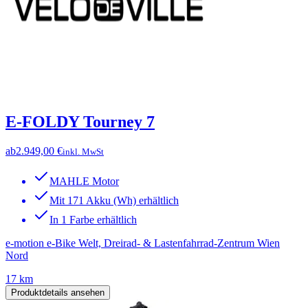
E-FOLDY Tourney 7
ab
2.949,00 €
inkl. MwSt
MAHLE Motor
Mit 171 Akku (Wh) erhältlich
In 1 Farbe erhältlich
e-motion e-Bike Welt, Dreirad- & Lastenfahrrad-Zentrum Wien
Nord
17 km
Produktdetails ansehen