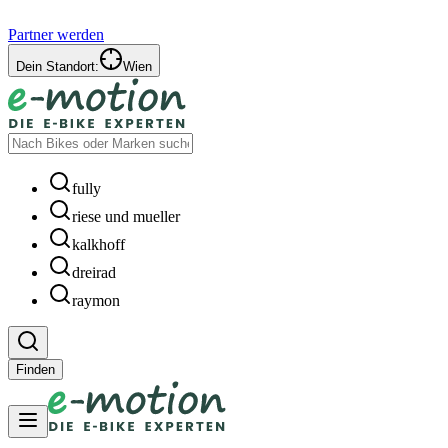
Partner werden
Dein Standort:
Wien
fully
riese und mueller
kalkhoff
dreirad
raymon
Finden