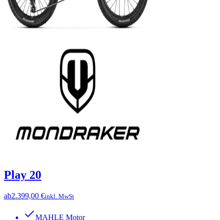
Play 20
ab
2.399,00 €
inkl. MwSt
MAHLE Motor