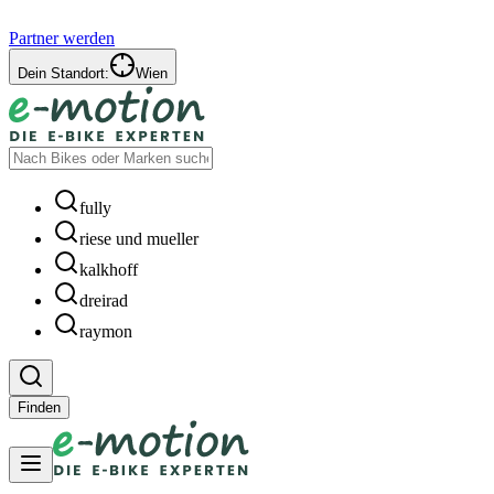
Partner werden
Dein Standort:
Wien
fully
riese und mueller
kalkhoff
dreirad
raymon
Finden