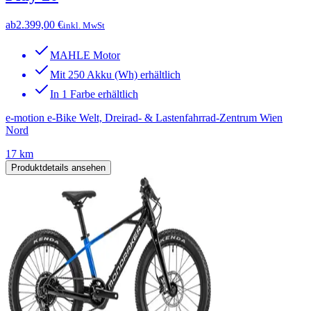
ab
2.399,00 €
inkl. MwSt
MAHLE Motor
Mit 250 Akku (Wh) erhältlich
In 1 Farbe erhältlich
e-motion e-Bike Welt, Dreirad- & Lastenfahrrad-Zentrum Wien
Nord
17 km
Produktdetails ansehen