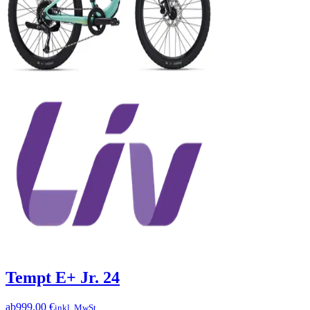
Tempt E+ Jr. 24
ab
999,00 €
inkl. MwSt