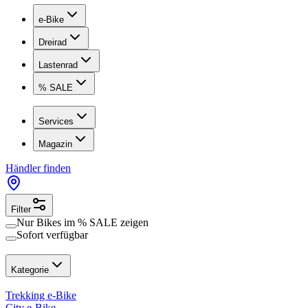
e-Bike
Dreirad
Lastenrad
% SALE
Services
Magazin
Händler finden
Filter
Nur Bikes im
% SALE
zeigen
Sofort verfügbar
Kategorie
Trekking e-Bike
City e-Bike