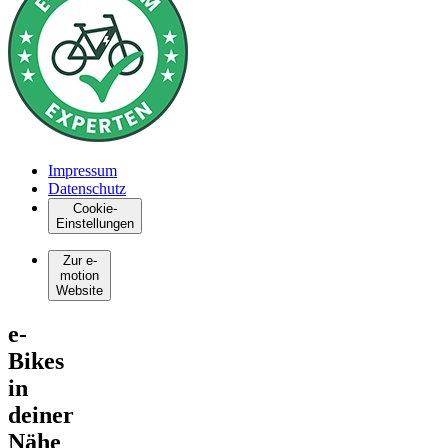
Impressum
Datenschutz
Cookie-
Einstellungen
Zur e-
motion
Website
e-
Bikes
in
deiner
Nähe