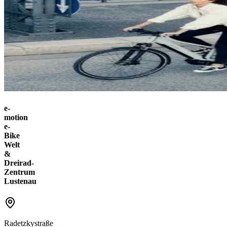
e-
motion
e-
Bike
Welt
&
Dreirad-
Zentrum
Lustenau
Radetzkystraße