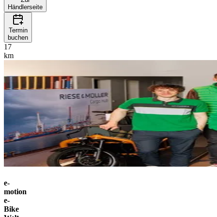
Händlerseite
Termin
buchen
17
km
e-
motion
e-
Bike