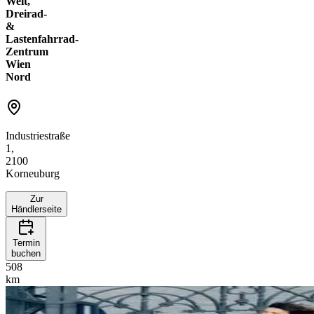
Welt,
Dreirad-
&
Lastenfahrrad-
Zentrum
Wien
Nord
Industriestraße
1,
2100
Korneuburg
Zur
Händlerseite
Termin
buchen
508
km