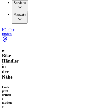
Services
Magazin
Händler
finden
e-
Bike
Händler
in
der
Nähe
Finde
jetzt
deinen
e-
motion
e-