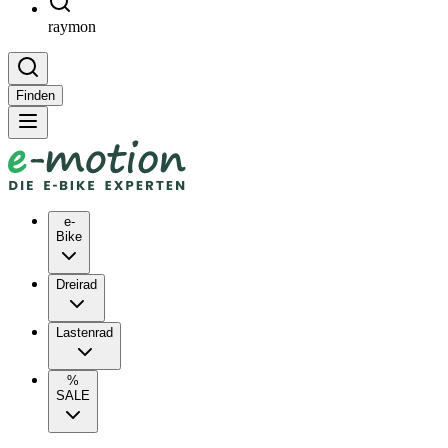
raymon
Finden
e-
Bike
Dreirad
Lastenrad
%
SALE