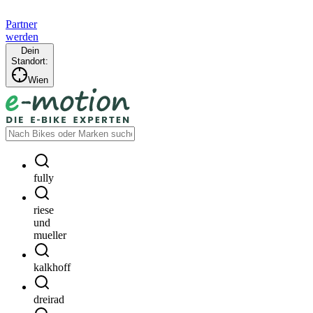
Partner
werden
Dein
Standort:
Wien
fully
riese
und
mueller
kalkhoff
dreirad