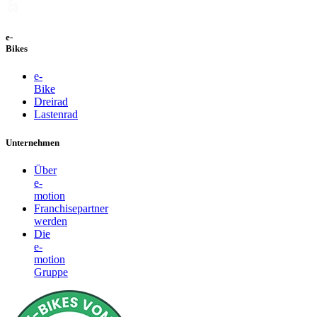
e-
Bikes
e-
Bike
Dreirad
Lastenrad
Unternehmen
Über
e-
motion
Franchisepartner
werden
Die
e-
motion
Gruppe