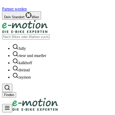
Partner werden
Dein Standort:
Wien
fully
riese und mueller
kalkhoff
dreirad
raymon
Finden