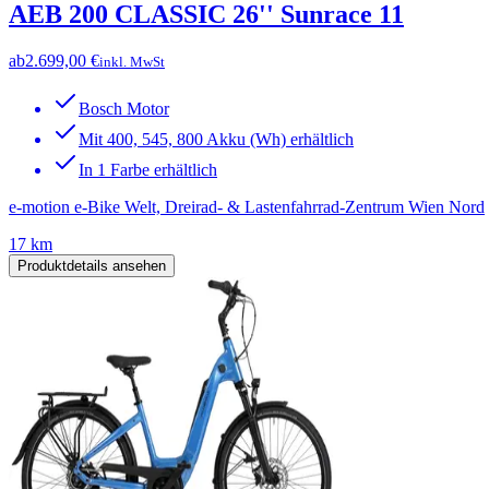
AEB 200 CLASSIC 26'' Sunrace 11
ab
2.699,00 €
inkl. MwSt
Bosch Motor
Mit 400, 545, 800 Akku (Wh) erhältlich
In 1 Farbe erhältlich
e-motion e-Bike Welt, Dreirad- & Lastenfahrrad-Zentrum Wien Nord
17 km
Produktdetails ansehen