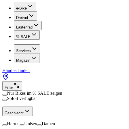
e-Bike
Dreirad
Lastenrad
% SALE
Services
Magazin
Händler finden
Filter
Nur Bikes im
% SALE
zeigen
Sofort verfügbar
Geschlecht
Herren
Unisex
Damen