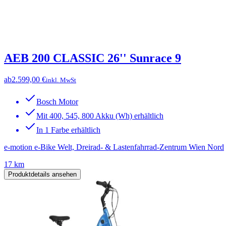
AEB 200 CLASSIC 26'' Sunrace 9
ab
2.599,00 €
inkl. MwSt
Bosch Motor
Mit 400, 545, 800 Akku (Wh) erhältlich
In 1 Farbe erhältlich
e-motion e-Bike Welt, Dreirad- & Lastenfahrrad-Zentrum Wien Nord
17 km
Produktdetails ansehen