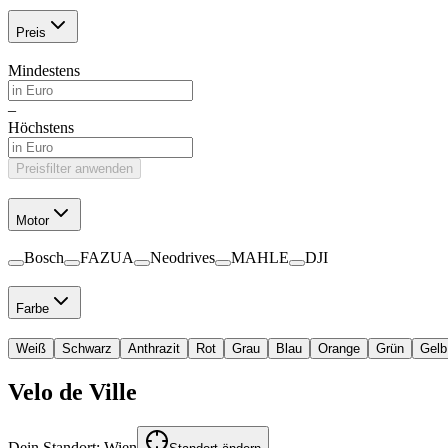
Preis
Mindestens
–
Höchstens
Preisfilter anwenden
Motor
Bosch
FAZUA
Neodrives
MAHLE
DJI
Farbe
Weiß
Schwarz
Anthrazit
Rot
Grau
Blau
Orange
Grün
Gelb
Velo de Ville
Dein Standort:
Wien