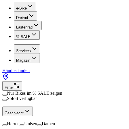
e-Bike
Dreirad
Lastenrad
% SALE
Services
Magazin
Händler finden
Filter
Nur Bikes im
% SALE
zeigen
Sofort verfügbar
Geschlecht
Herren
Unisex
Damen