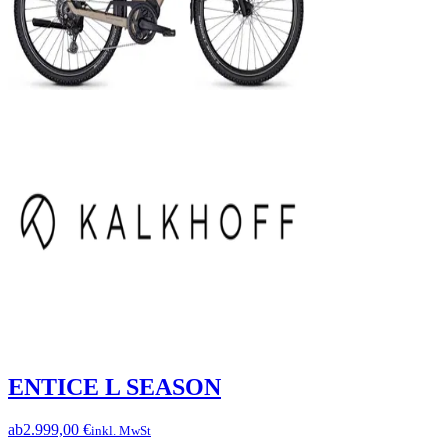
ENTICE L SEASON
ab
2.999,00 €
inkl. MwSt