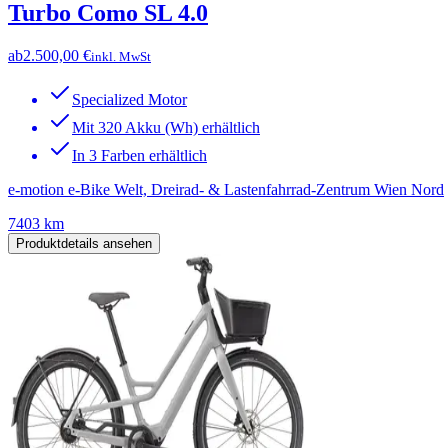
Turbo Como SL 4.0
ab
2.500,00 €
inkl. MwSt
Specialized Motor
Mit 320 Akku (Wh) erhältlich
In 3 Farben erhältlich
e-motion e-Bike Welt, Dreirad- & Lastenfahrrad-Zentrum Wien Nord
7403 km
Produktdetails ansehen