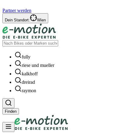
Partner werden
Dein Standort:
Wien
fully
riese und mueller
kalkhoff
dreirad
raymon
Finden