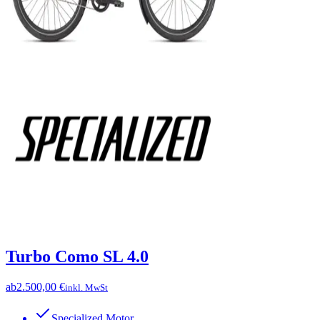
Turbo Como SL 4.0
ab
2.500,00 €
inkl. MwSt
Specialized Motor