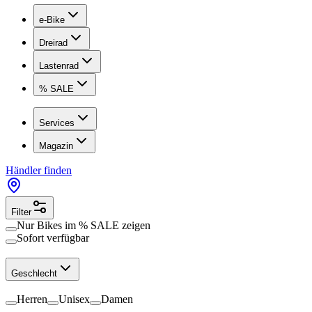
e-Bike
Dreirad
Lastenrad
% SALE
Services
Magazin
Händler finden
Filter
Nur Bikes im
% SALE
zeigen
Sofort verfügbar
Geschlecht
Herren
Unisex
Damen