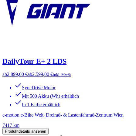
DailyTour E+ 2 LDS
ab
2.899,00 €
ab
2.599,00 €
inkl. MwSt
SyncDrive Motor
Mit 500 Akku (Wh) erhältlich
In 1 Farbe erhältlich
e-motion e-Bike Welt, Dreirad- & Lastenfahrrad-Zentrum Wien
7417 km
Produktdetails ansehen