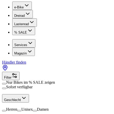
e-Bike
Dreirad
Lastenrad
% SALE
Services
Magazin
Händler finden
Filter
Nur Bikes im
% SALE
zeigen
Sofort verfügbar
Geschlecht
Herren
Unisex
Damen