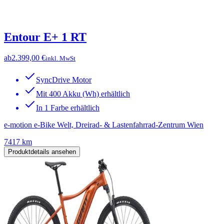
Entour E+ 1 RT
ab
2.399,00 €
inkl. MwSt
SyncDrive Motor
Mit 400 Akku (Wh) erhältlich
In 1 Farbe erhältlich
e-motion e-Bike Welt, Dreirad- & Lastenfahrrad-Zentrum Wien
7417 km
Produktdetails ansehen