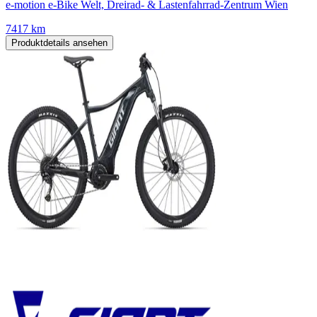
e-motion e-Bike Welt, Dreirad- & Lastenfahrrad-Zentrum Wien
7417 km
Produktdetails ansehen