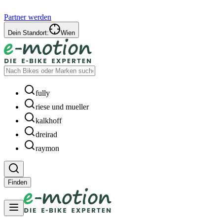
Partner werden
Dein Standort:
Wien
fully
riese und mueller
kalkhoff
dreirad
raymon
Finden