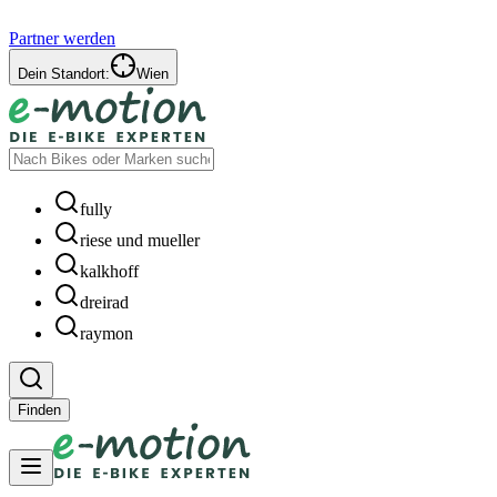
Partner werden
Dein Standort:
Wien
fully
riese und mueller
kalkhoff
dreirad
raymon
Finden