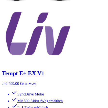
Tempt E+ EX V1
ab
2.599,00 €
inkl. MwSt
SyncDrive Motor
Mit 500 Akku (Wh) erhältlich
In 1 Farbe erhältlich