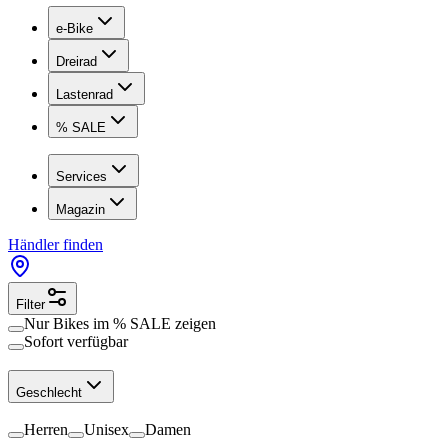
e-Bike
Dreirad
Lastenrad
% SALE
Services
Magazin
Händler finden
Filter
Nur Bikes im
% SALE
zeigen
Sofort verfügbar
Geschlecht
Herren
Unisex
Damen