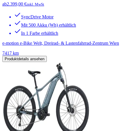
ab
2.399,00 €
inkl. MwSt
SyncDrive Motor
Mit 500 Akku (Wh) erhältlich
In 1 Farbe erhältlich
e-motion e-Bike Welt, Dreirad- & Lastenfahrrad-Zentrum Wien
7417 km
Produktdetails ansehen