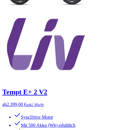
Tempt E+ 2 V2
ab
2.399,00 €
inkl. MwSt
SyncDrive Motor
Mit 500 Akku (Wh) erhältlich