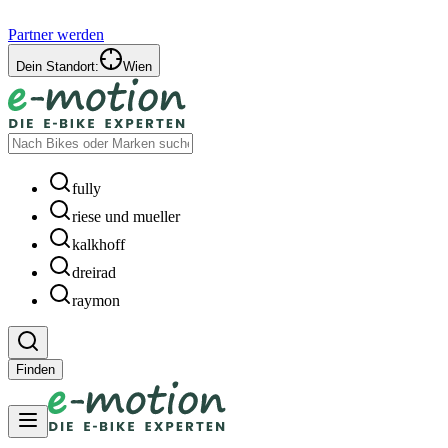
Partner werden
Dein Standort:
Wien
fully
riese und mueller
kalkhoff
dreirad
raymon
Finden