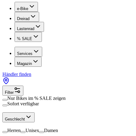
e-Bike
Dreirad
Lastenrad
% SALE
Services
Magazin
Händler finden
Filter
Nur Bikes im
% SALE
zeigen
Sofort verfügbar
Geschlecht
Herren
Unisex
Damen