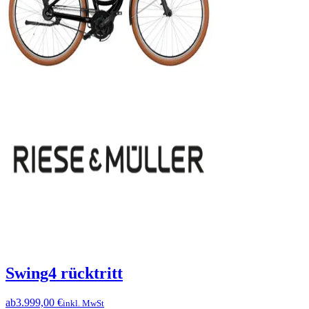
Swing4 rücktritt
ab
3.999,00 €
inkl. MwSt