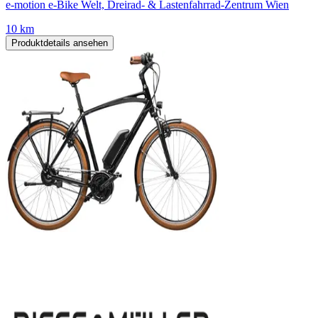
e-motion e-Bike Welt, Dreirad- & Lastenfahrrad-Zentrum Wien
10 km
Produktdetails ansehen