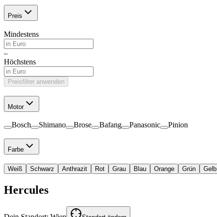
Preis
Mindestens
–
Höchstens
Preisfilter anwenden
Motor
Bosch
Shimano
Brose
Bafang
Panasonic
Pinion
Farbe
Weiß
Schwarz
Anthrazit
Rot
Grau
Blau
Orange
Grün
Gelb
Hercules
Dein Standort:
Wien