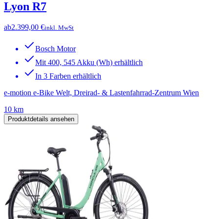
Lyon R7
ab
2.399,00 €
inkl. MwSt
Bosch Motor
Mit 400, 545 Akku (Wh) erhältlich
In 3 Farben erhältlich
e-motion e-Bike Welt, Dreirad- & Lastenfahrrad-Zentrum Wien
10 km
Produktdetails ansehen