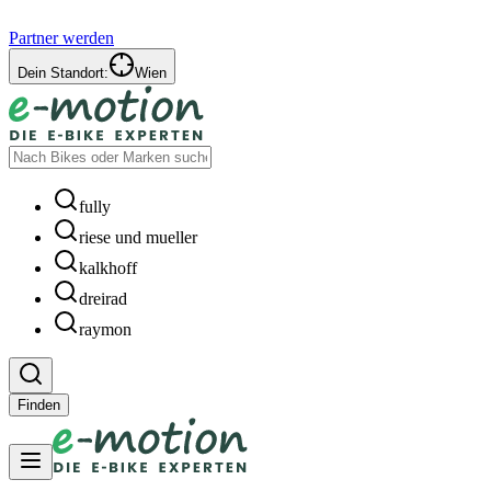
Partner werden
Dein Standort:
Wien
fully
riese und mueller
kalkhoff
dreirad
raymon
Finden