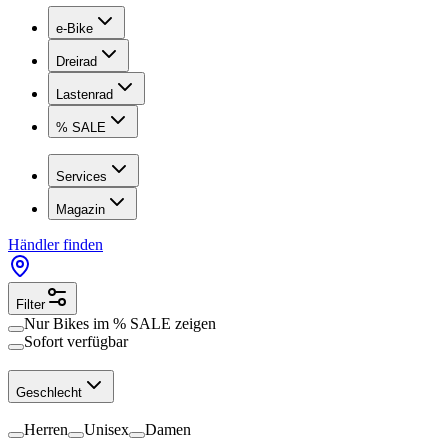
e-Bike
Dreirad
Lastenrad
% SALE
Services
Magazin
Händler finden
Filter
Nur Bikes im
% SALE
zeigen
Sofort verfügbar
Geschlecht
Herren
Unisex
Damen