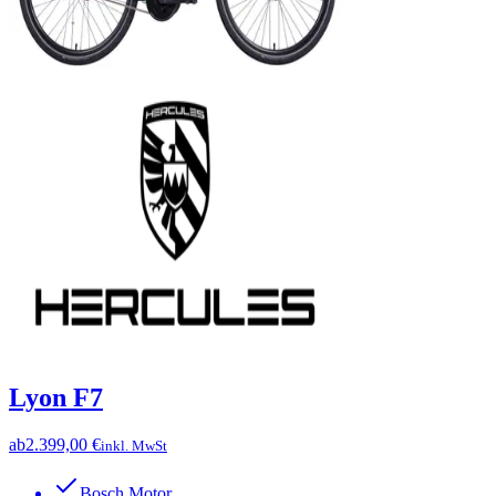
Lyon F7
ab
2.399,00 €
inkl. MwSt
Bosch Motor