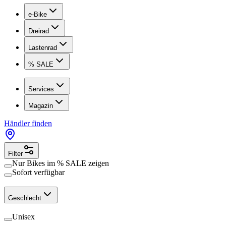
e-Bike
Dreirad
Lastenrad
% SALE
Services
Magazin
Händler finden
Filter
Nur Bikes im
% SALE
zeigen
Sofort verfügbar
Geschlecht
Unisex