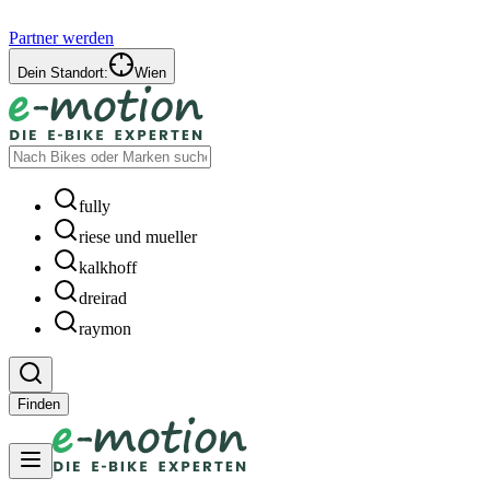
Partner werden
Dein Standort:
Wien
fully
riese und mueller
kalkhoff
dreirad
raymon
Finden