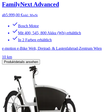
FamilyNext Advanced
ab
5.999,00 €
inkl. MwSt
Bosch Motor
Mit 400, 545, 800 Akku (Wh) erhältlich
In 2 Farben erhältlich
e-motion e-Bike Welt, Dreirad- & Lastenfahrrad-Zentrum Wien
10 km
Produktdetails ansehen