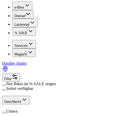
e-Bike
Dreirad
Lastenrad
% SALE
Services
Magazin
Händler finden
Filter
Nur Bikes im
% SALE
zeigen
Sofort verfügbar
Geschlecht
Unisex