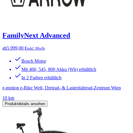
FamilyNext Advanced
ab
5.999,00 €
inkl. MwSt
Bosch Motor
Mit 400, 545, 800 Akku (Wh) erhältlich
In 2 Farben erhältlich
e-motion e-Bike Welt, Dreirad- & Lastenfahrrad-Zentrum Wien
10 km
Produktdetails ansehen