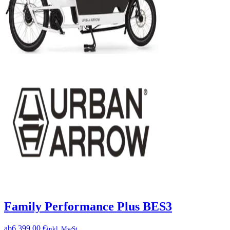
Family Performance Plus BES3
ab
6.399,00 €
inkl. MwSt