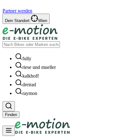
Partner werden
Dein Standort:
Wien
fully
riese und mueller
kalkhoff
dreirad
raymon
Finden