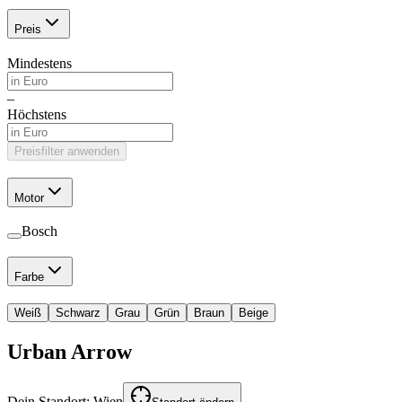
Preis
Mindestens
–
Höchstens
Preisfilter anwenden
Motor
Bosch
Farbe
Weiß
Schwarz
Grau
Grün
Braun
Beige
Urban Arrow
Dein Standort:
Wien