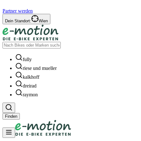
Partner werden
Dein Standort:
Wien
fully
riese und mueller
kalkhoff
dreirad
raymon
Finden