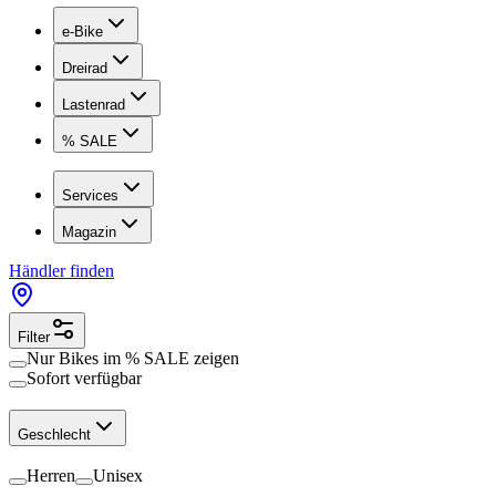
e-Bike
Dreirad
Lastenrad
% SALE
Services
Magazin
Händler finden
Filter
Nur Bikes im
% SALE
zeigen
Sofort verfügbar
Geschlecht
Herren
Unisex