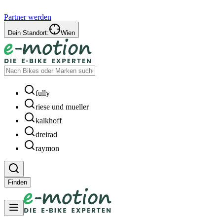
Partner werden
Dein Standort:
Wien
fully
riese und mueller
kalkhoff
dreirad
raymon
Finden