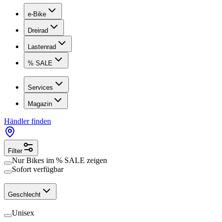
e-Bike
Dreirad
Lastenrad
% SALE
Services
Magazin
Händler finden
Filter
Nur Bikes im
% SALE
zeigen
Sofort verfügbar
Geschlecht
Unisex