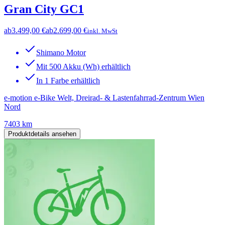
Gran City GC1
ab
3.499,00 €
ab
2.699,00 €
inkl. MwSt
Shimano Motor
Mit 500 Akku (Wh) erhältlich
In 1 Farbe erhältlich
e-motion e-Bike Welt, Dreirad- & Lastenfahrrad-Zentrum Wien
Nord
7403 km
Produktdetails ansehen