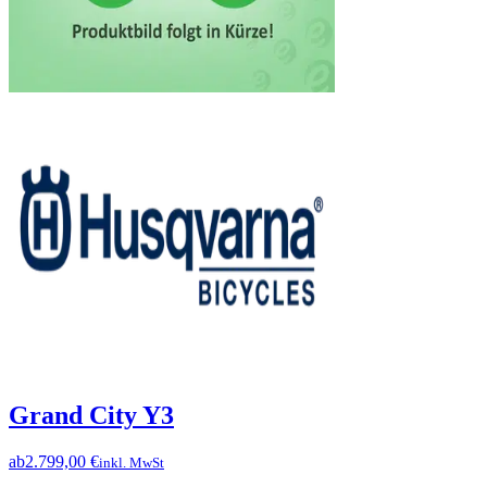
Grand City Y3
ab
2.799,00 €
inkl. MwSt