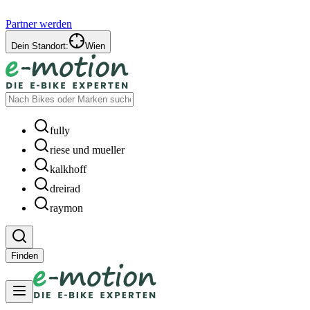
Partner werden
Dein Standort:
Wien
fully
riese und mueller
kalkhoff
dreirad
raymon
Finden