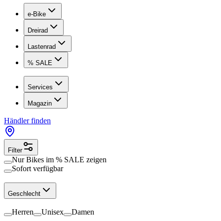
e-Bike
Dreirad
Lastenrad
% SALE
Services
Magazin
Händler finden
Filter
Nur Bikes im
% SALE
zeigen
Sofort verfügbar
Geschlecht
Herren
Unisex
Damen