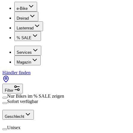
e-Bike
Dreirad
Lastenrad
% SALE
Services
Magazin
Händler finden
Filter
Nur Bikes im
% SALE
zeigen
Sofort verfügbar
Geschlecht
Unisex