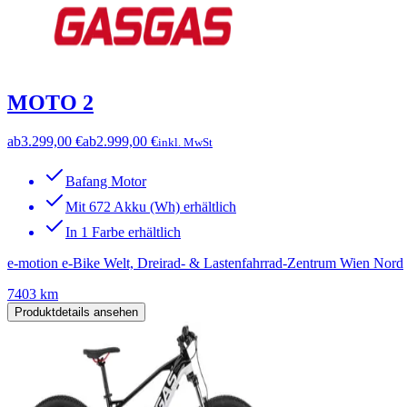
MOTO 2
ab
3.299,00 €
ab
2.999,00 €
inkl. MwSt
Bafang Motor
Mit 672 Akku (Wh) erhältlich
In 1 Farbe erhältlich
e-motion e-Bike Welt, Dreirad- & Lastenfahrrad-Zentrum Wien Nord
7403 km
Produktdetails ansehen