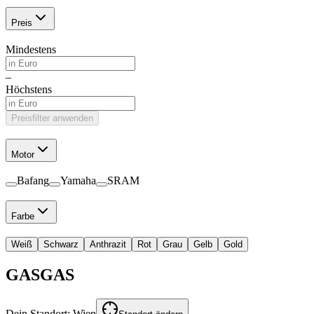
Preis
Mindestens
–
Höchstens
Preisfilter anwenden
Motor
Bafang
Yamaha
SRAM
Farbe
Weiß
Schwarz
Anthrazit
Rot
Grau
Gelb
Gold
GASGAS
Dein Standort:
Wien