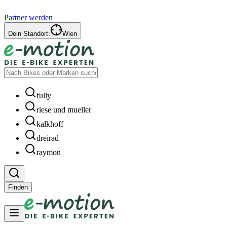
Partner werden
Dein Standort:
Wien
fully
riese und mueller
kalkhoff
dreirad
raymon
Finden