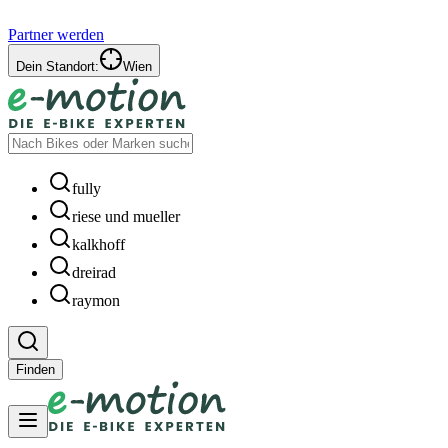
Partner werden
Dein Standort:
Wien
fully
riese und mueller
kalkhoff
dreirad
raymon
Finden