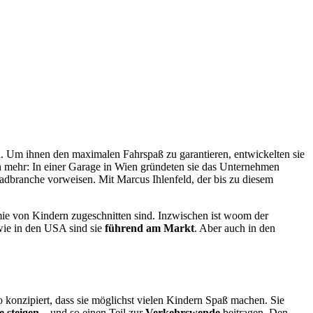
n. Um ihnen den maximalen Fahrspaß zu garantieren, entwickelten sie
ch mehr: In einer Garage in Wien gründeten sie das Unternehmen
Radbranche vorweisen. Mit Marcus Ihlenfeld, der bis zu diesem
ie von Kindern zugeschnitten sind. Inzwischen ist woom der
e in den USA sind sie
führend am Markt
. Aber auch in den
konzipiert, dass sie möglichst vielen Kindern Spaß machen. Sie
 steigen
– und so einen Teil zur
Verkehrswende
beitragen. Den