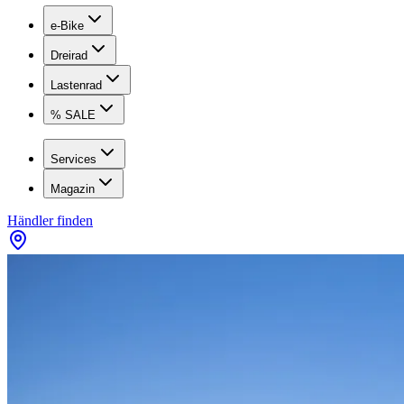
e-Bike
Dreirad
Lastenrad
% SALE
Services
Magazin
Händler finden