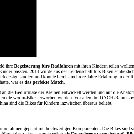
eld ihre
Begeisterung fürs Radfahren
mit ihren Kindern teilen wollte
Kinder passten. 2013 wurde aus der Leidenschaft fürs Biken schließli
triedesign studiert und konnte bereits mehrere Jahre Erfahrung in der 
hatte, war es
das perfekte Match
.
 an die Bedürfnisse der Kleinen entwickelt werden und auf die Anatom
en die woom-Bikes erworben werden. Vor allem im DACH-Raum sowi
hina sind die Bikes für Kindern inzwischen überaus beliebt.
iniumrahmen gepaart mit hochwertigen Komponenten. Die Bikes sind so 
e führen dazu, dass sie auch später
als Erwachsene vermehrt aufs Bike