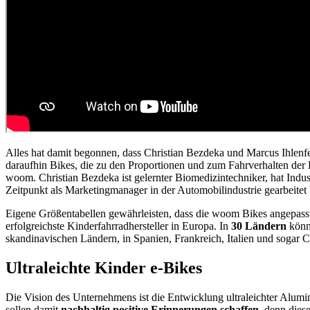
Alles hat damit begonnen, dass Christian Bezdeka und Marcus Ihlenf
daraufhin Bikes, die zu den Proportionen und zum Fahrverhalten der 
woom. Christian Bezdeka ist gelernter Biomedizintechniker, hat Indus
Zeitpunkt als Marketingmanager in der Automobilindustrie gearbeitet 
Eigene Größentabellen gewährleisten, dass die woom Bikes angepasst
erfolgreichste Kinderfahrradhersteller in Europa. In
30 Ländern
könn
skandinavischen Ländern, in Spanien, Frankreich, Italien und sogar C
Ultraleichte Kinder e-Bikes
Die Vision des Unternehmens ist die Entwicklung ultraleichter Alum
sollen damit
nachhaltig positive Erinnerungen schaffen
, denn dies