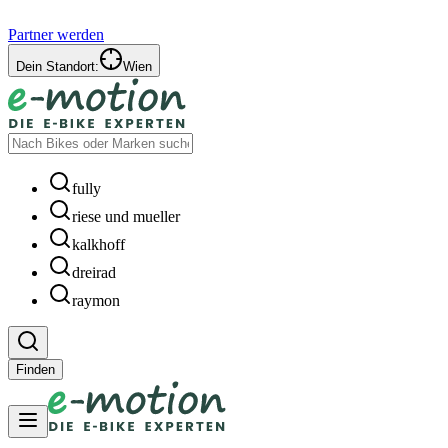
Partner werden
Dein Standort:
Wien
fully
riese und mueller
kalkhoff
dreirad
raymon
Finden