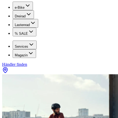
e-Bike
Dreirad
Lastenrad
% SALE
Services
Magazin
Händler finden