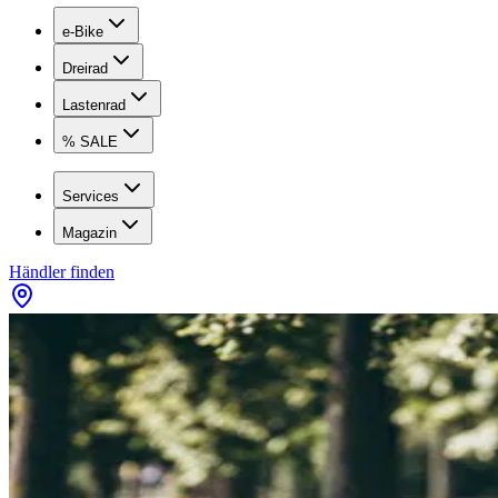
e-Bike
Dreirad
Lastenrad
% SALE
Services
Magazin
Händler finden