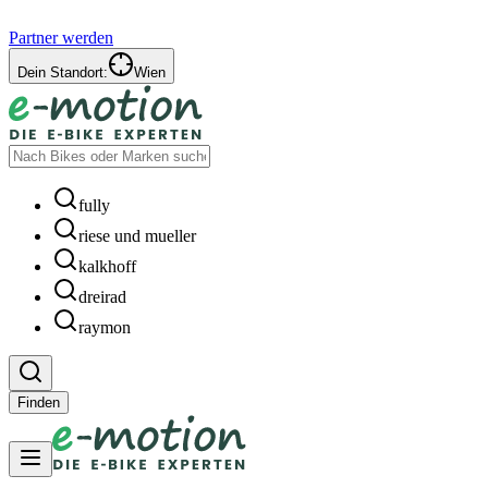
Partner werden
Dein Standort:
Wien
fully
riese und mueller
kalkhoff
dreirad
raymon
Finden