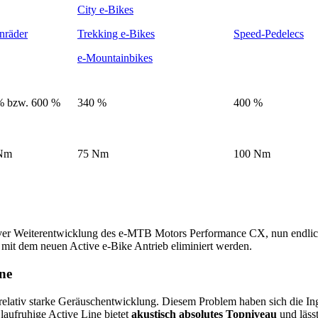
City e-Bikes
nräder
Trekking e-Bikes
Speed-Pedelecs
e-Mountainbikes
% bzw. 600 %
340 %
400 %
Nm
75 Nm
100 Nm
iver Weiterentwicklung des e-MTB Motors Performance CX, nun endli
e mit dem neuen Active e-Bike Antrieb eliminiert werden.
ne
relativ starke Geräuschentwicklung. Diesem Problem haben sich die I
 laufruhige Active Line bietet
akustisch absolutes Topniveau
und läss