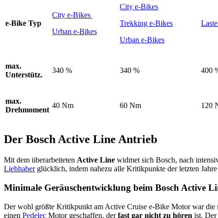
City e-Bikes
City e-Bikes
e-Bike Typ
Trekking e-Bikes
Laste
Urban e-Bikes
Urban e-Bikes
max.
340 %
340 %
400 
Unterstütz.
max.
40 Nm
60 Nm
120 
Drehmoment
Der Bosch Active Line Antrieb
Mit dem überarbeiteten
Active Line
widmet sich Bosch, nach intens
Liebhaber
glücklich, indem nahezu alle Kritikpunkte der letzten Jahr
Minimale Geräuschentwicklung beim Bosch Active Li
Der wohl größte Kritikpunkt am Active Cruise e-Bike Motor war die 
einen
Pedelec
Motor geschaffen, der
fast gar nicht zu hören
ist. Der