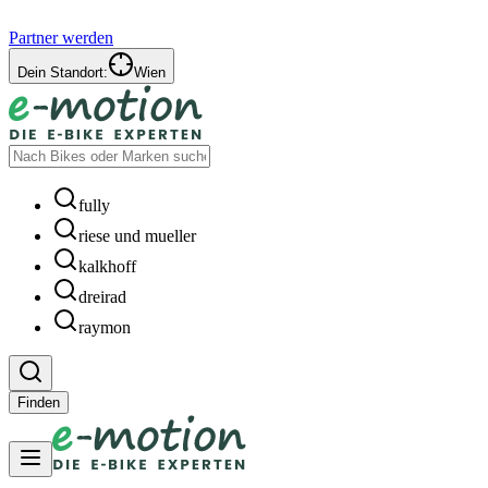
Partner werden
Dein Standort:
Wien
fully
riese und mueller
kalkhoff
dreirad
raymon
Finden