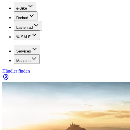
e-Bike
Dreirad
Lastenrad
% SALE
Services
Magazin
Händler finden