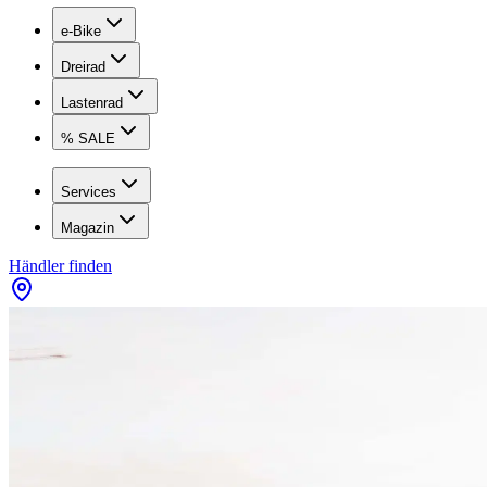
e-Bike
Dreirad
Lastenrad
% SALE
Services
Magazin
Händler finden