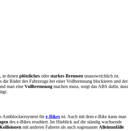
, in denen
plötzliches
oder
starkes Bremsen
unausweichlich ist,
ss die Räder des Fahrzeugs bei einer Vollbremsung blockieren und der
t und man eine
Vollbremsung
machen muss, sorgt das ABS dafür, dass
lägt.
in Antiblockiersystem für
e-Bikes
ist. Auch mit dem e-Bike kann man
agen
des e-Bikes resultiert. Im Hinblick auf die ständig wachsende
Kollisionen
mit anderen Fahrern als auch sogenannte
Alleinunfälle