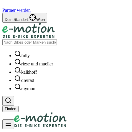
Partner werden
Dein Standort:
Wien
fully
riese und mueller
kalkhoff
dreirad
raymon
Finden