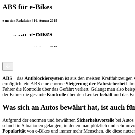
ABS für e-Bikes
e-motion Redaktion | 16. August 2019
ABS für e-Bikes
e-motion Redaktion | 16. August 2019
ABS
– das
Antiblockiersystem
ist aus den meisten Kraftfahrzeugen
ermöglicht ein ABS eine enorme
Steigerung der Fahrsicherheit
. Im
Fahrer die Kontrolle über das Gefährt verliert. Gelangt man also beispi
der Fahrer die gesamte
Kontrolle
über den Lenker
behält
und das Fah
Was sich an Autos bewährt hat, ist auch fü
Aufgrund der enormen und bewährten
Sicherheitsvorteile
bei Autos 
schnell in Situationen gelangen, in denen man plötzlich und sehr u
Popularität
von e-Bikes und immer mehr Menschen, die diese nutze