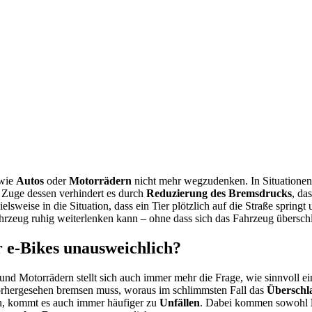
 wie
Autos
oder
Motorrädern
nicht mehr wegzudenken. In Situationen
 Zuge dessen verhindert es durch
Reduzierung des Bremsdrucks
, da
elsweise in die Situation, dass ein Tier plötzlich auf die Straße spring
rzeug ruhig weiterlenken kann – ohne dass sich das Fahrzeug übersch
r e-Bikes unausweichlich?
und Motorrädern stellt sich auch immer mehr die Frage, wie sinnvoll e
nvorhergesehen bremsen muss, woraus im schlimmsten Fall das
Überschl
n, kommt es auch immer häufiger zu
Unfällen
. Dabei kommen sowohl