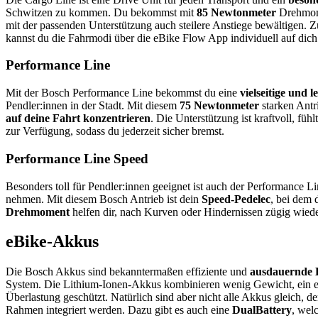
Schwitzen zu kommen. Du bekommst mit
85 Newtonmeter
Drehmo
mit der passenden Unterstützung auch steilere Anstiege bewältigen. 
kannst du die Fahrmodi über die eBike Flow App individuell auf dic
Performance Line
Mit der Bosch Performance Line bekommst du eine
vielseitige und l
Pendler:innen in der Stadt. Mit diesem
75 Newtonmeter
starken Antr
auf deine Fahrt konzentrieren
. Die Unterstützung ist kraftvoll, f
zur Verfügung, sodass du jederzeit sicher bremst.
Performance Line Speed
Besonders toll für Pendler:innen geeignet ist auch der Performance 
nehmen. Mit diesem Bosch Antrieb ist dein
Speed-Pedelec
, bei dem 
Drehmoment
helfen dir, nach Kurven oder Hindernissen zügig wiede
eBike-Akkus
Die Bosch Akkus sind bekanntermaßen effiziente und
ausdauernde E
System. Die Lithium-Ionen-Akkus kombinieren wenig Gewicht, ein 
Überlastung geschützt. Natürlich sind aber nicht alle Akkus gleich, d
Rahmen integriert werden. Dazu gibt es auch eine
DualBattery
, wel