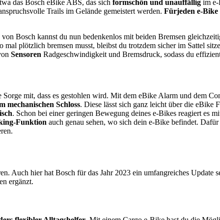
etwa das Bosch eBike ABS, das sich
formschön und unauffällig
im e-B
anspruchsvolle Trails im Gelände gemeistert werden.
Für
jeden e-Bike
BS von Bosch kannst du nun bedenkenlos mit beiden Bremsen gleichzei
o mal plötzlich bremsen musst, bleibst du trotzdem sicher im Sattel sitze
 von
Sensoren
Radgeschwindigkeit und Bremsdruck, sodass du effizien
die Sorge mit, dass es gestohlen wird. Mit dem eBike Alarm und dem
m mechanischen Schloss
. Diese lässt sich ganz leicht über die eBike
isch
. Schon bei einer geringen Bewegung deines e-Bikes reagiert es m
king-Funktion
auch genau sehen, wo sich dein e-Bike befindet. Dafü
eren.
en. Auch hier hat Bosch für das Jahr 2023 ein umfangreiches Update s
en ergänzt.
ers flexibler Alltagshelfer
. Mit einem Cargo e-Bike hast du die Mögl