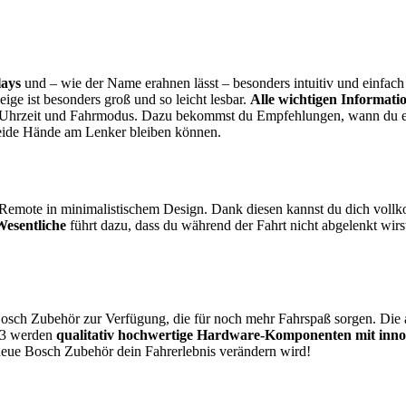
lays
und – wie der Name erahnen lässt – besonders intuitiv und einfach
ige ist besonders groß und so leicht lesbar.
Alle wichtigen Informati
 Uhrzeit und Fahrmodus. Dazu bekommst du Empfehlungen, wann du eine
beide Hände am Lenker bleiben können.
i Remote in minimalistischem Design. Dank diesen kannst du dich vol
Wesentliche
führt dazu, dass du während der Fahrt nicht abgelenkt wirst
Bosch Zubehör zur Verfügung, die für noch mehr Fahrspaß sorgen. Die 
23 werden
qualitativ hochwertige Hardware-Komponenten mit innov
 neue Bosch Zubehör dein Fahrerlebnis verändern wird!