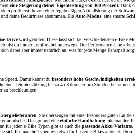
ment
eine Steigerung deiner Eigenleistung von 400 Prozent
. Dank d
Zudem profitierst du von einer regelmäßigen Aktualisierung der Softwa
h und deine Bedürfnisse abstimmen. Ein
Auto-Modus
, eine smarte
Schi
eise Drive Unit
geboten. Diese lässt sich bei verschiedensten e-Bike Mo
ieb bist du immer komfortabel unterwegs. Der Performance Line arbeit
ühlt sich dabei aber immer natürlich an, was für jede Menge Fahrspaß s
Line Speed. Damit kannst du
besonders hohe Geschwindigkeiten errei
du eine Tretunterstützung bis zu 45 Kilometer pro Stunden bekommst, i
r zu beschleunigen.
nergielieferanten
. Sie überzeugen mit einer besonders guten Laufl
ergonomisches Design und eine
einfache Handhabung
miteinander. Po
enn für jeden e-Bike Typen gibt es auch die
passende Akku-Variante
.
che sich für manche Typen wie etwa für Lasten e-Bikes anbietet. Die