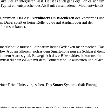
ike Design integrieren lässt. Da ist es auch ganz egal, ob es sich um
 Typ
ist ein entsprechendes ABS mit verschiedenen Modi entwickelt
tig bremsen. Das ABS
verhindert ein Blockieren
des Vorderrads und
n. Dabei spielt es keine Rolle, ob du auf Asphalt oder auf der
t bremsen kannst.
 ConnectModule musst du dir darum keine Gedanken mehr machen. Das
 Flow App installieren, sodass dein Smartphone nun als Schlüssel dient.
it einem Alarmsignal. Bewegt sich das e-Bike stärker, bekommst du
r musst du dein e-Bike mit dem ConnectModule ausstatten und eBike
einer Drive Units vorgesehen. Das
Smart System
erhält Einzug in
ichkeit, schwere Lasten von A nach B zu bringen, ohne dabei ins