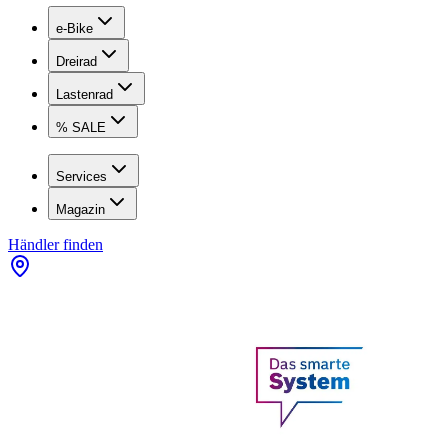
e-Bike
Dreirad
Lastenrad
% SALE
Services
Magazin
Händler finden