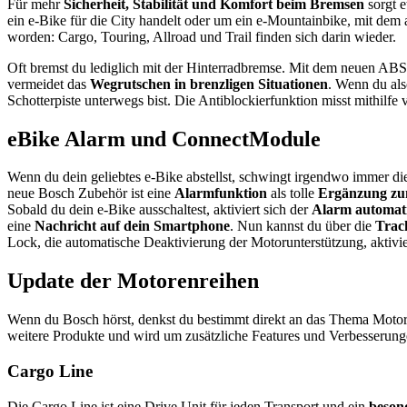
Für mehr
Sicherheit, Stabilität und Komfort beim Bremsen
sorgt 
ein e-Bike für die City handelt oder um ein e-Mountainbike, mit dem 
worden: Cargo, Touring, Allroad und Trail finden sich darin wieder.
Oft bremst du lediglich mit der Hinterradbremse. Mit dem neuen A
vermeidet das
Wegrutschen in brenzligen Situationen
. Wenn du als
Schotterpiste unterwegs bist. Die Antiblockierfunktion misst mithilfe
eBike Alarm und ConnectModule
Wenn du dein geliebtes e-Bike abstellst, schwingt irgendwo immer 
neue Bosch Zubehör ist eine
Alarmfunktion
als tolle
Ergänzung zu
Sobald du dein e-Bike ausschaltest, aktiviert sich der
Alarm automat
eine
Nachricht auf dein Smartphone
. Nun kannst du über die
Trac
Lock, die automatische Deaktivierung der Motorunterstützung, aktivi
Update der Motorenreihen
Wenn du Bosch hörst, denkst du bestimmt direkt an das Thema Motor
weitere Produkte und wird um zusätzliche Features und Verbesserung
Cargo Line
Die Cargo Line ist eine Drive Unit für jeden Transport und ein
besond