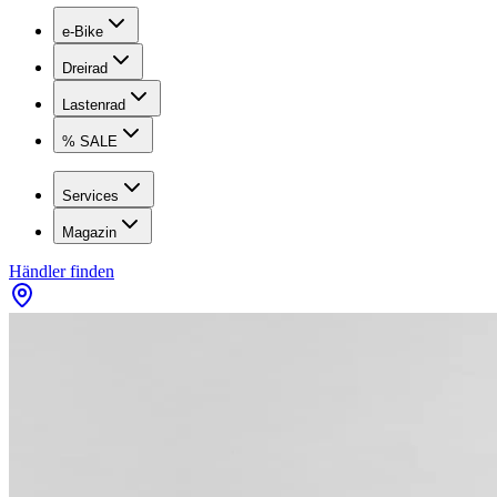
e-Bike
Dreirad
Lastenrad
% SALE
Services
Magazin
Händler finden