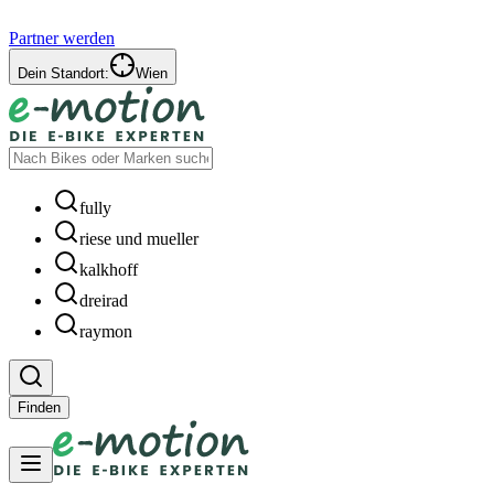
Partner werden
Dein Standort:
Wien
fully
riese und mueller
kalkhoff
dreirad
raymon
Finden