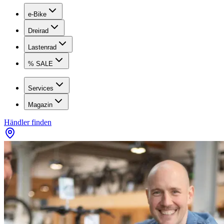
e-Bike
Dreirad
Lastenrad
% SALE
Services
Magazin
Händler finden