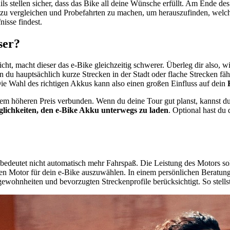
ils stellen sicher, dass das Bike all deine Wünsche erfüllt. Am Ende des
 zu vergleichen und Probefahrten zu machen, um herauszufinden, welch
nisse findest.
ser?
icht, macht dieser das e-Bike gleichzeitig schwerer. Überleg dir also, 
n du hauptsächlich kurze Strecken in der Stadt oder flache Strecken fährs
e Wahl des richtigen Akkus kann also einen großen Einfluss auf dein
nem höheren Preis verbunden. Wenn du deine Tour gut planst, kannst d
lichkeiten, den e-Bike Akku unterwegs zu laden
. Optional hast du
r bedeutet nicht automatisch mehr Fahrspaß. Die Leistung des Motors so
htigen Motor für dein e-Bike auszuwählen. In einem persönlichen Beratu
wohnheiten und bevorzugten Streckenprofile berücksichtigt. So stellst d