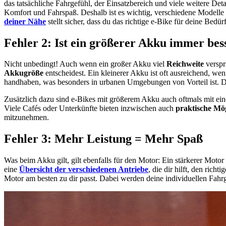
das tatsächliche Fahrgefühl, der Einsatzbereich und viele weitere Deta
Komfort und Fahrspaß. Deshalb ist es wichtig, verschiedene Modelle
deiner Nähe
stellt sicher, dass du das richtige e-Bike für deine Bedürf
Fehler 2: Ist ein größerer Akku immer bes
Nicht unbedingt! Auch wenn ein großer Akku viel
Reichweite
verspr
Akkugröße
entscheidest. Ein kleinerer Akku ist oft ausreichend, wen
handhaben, was besonders in urbanen Umgebungen von Vorteil ist. Di
Zusätzlich dazu sind e-Bikes mit größerem Akku auch oftmals mit ei
Viele Cafés oder Unterkünfte bieten inzwischen auch
praktische Mög
mitzunehmen.
Fehler 3: Mehr Leistung = Mehr Spaß
Was beim Akku gilt, gilt ebenfalls für den Motor: Ein stärkerer Moto
eine
Übersicht der verschiedenen Antriebe
, die dir hilft, den ric
Motor am besten zu dir passt. Dabei werden deine individuellen Fahrge