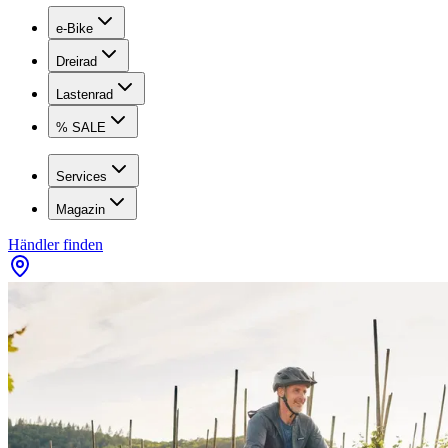
e-Bike
Dreirad
Lastenrad
% SALE
Services
Magazin
Händler finden