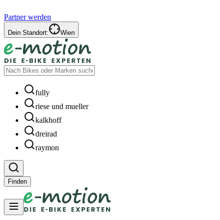
Partner werden
Dein Standort:
Wien
fully
riese und mueller
kalkhoff
dreirad
raymon
Finden