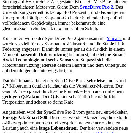
Stormguard E+ zur Seite. Ausgestattet ist das SUV e-Bike mit dem
fortschrittlichsten Motor von Giant: Dem
SyncDrive Pro 2
. Das
Unterstützungsverhältnis beträgt 400 Prozent – und das auf jedem
Untergrund. Häufiges Stop-and-Go in der Stadt oder bergauf mit
vollbeladenem Gepäckträger, immer bekommst du eine
gleichmäßige Tretunterstützung und sanften Schub.
Konstruiert wurde der SyncDrive Pro 2 gemeinsam mit
Yamaha
und
wurde speziell für das Stormguard-Fahrwerk und die Stable Link
Federung angepasst. Damit du immer genau die für dich in einem
Moment
passende Unterstützung
bekommst, arbeitet die
Smart
Assist Technologie mit sechs Sensoren
. So passt sich die
Motorunterstützung jederzeit deinem Fahrstil und dem Untergrund,
auf dem du gerade unterwegs bist, an.
Darüber hinaus arbeitet der SyncDrive Pro 2
sehr leise
und ist mit
2,7 Kilogramm deutlich leichter als die Vorgänger-Motoren. Der
Giant Antrieb glänzt durch seine kompakte Form auch mit einem
geringen Q-Faktor
. Der Q-Faktor schafft dir eine natürliche
Tretposition und schont so deine Knie.
Angetrieben wird der SyncDrive Pro 2 vom ganz neu entwickelten
EnergyPak Smart 800
. Dieser verwendet Akkuzellen, die extra für
e-Bikes optimiert wurden und verspricht neben einer optimalen
Leistung auch eine
lange Lebensdauer
. Der hier verwendete neue