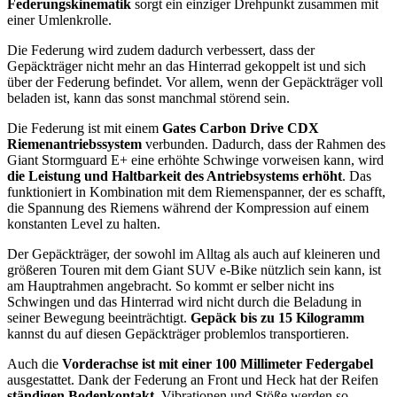
Federungskinematik
sorgt ein einziger Drehpunkt zusammen mit
einer Umlenkrolle.
Die Federung wird zudem dadurch verbessert, dass der
Gepäckträger nicht mehr an das Hinterrad gekoppelt ist und sich
über der Federung befindet. Vor allem, wenn der Gepäckträger voll
beladen ist, kann das sonst manchmal störend sein.
Die Federung ist mit einem
Gates Carbon Drive CDX
Riemenantriebssystem
verbunden. Dadurch, dass der Rahmen des
Giant Stormguard E+ eine erhöhte Schwinge vorweisen kann, wird
die Leistung und Haltbarkeit des Antriebsystems erhöht
. Das
funktioniert in Kombination mit dem Riemenspanner, der es schafft,
die Spannung des Riemens während der Kompression auf einem
konstanten Level zu halten.
Der Gepäckträger, der sowohl im Alltag als auch auf kleineren und
größeren Touren mit dem Giant SUV e-Bike nützlich sein kann, ist
am Hauptrahmen angebracht. So kommt er selber nicht ins
Schwingen und das Hinterrad wird nicht durch die Beladung in
seiner Bewegung beeinträchtigt.
Gepäck bis zu 15 Kilogramm
kannst du auf diesen Gepäckträger problemlos transportieren.
Auch die
Vorderachse ist mit einer 100 Millimeter Federgabel
ausgestattet. Dank der Federung an Front und Heck hat der Reifen
ständigen Bodenkontakt
. Vibrationen und Stöße werden so