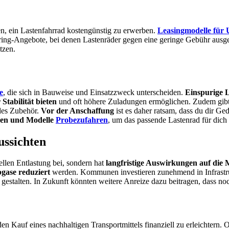
en, ein Lastenfahrrad kostengünstig zu erwerben.
Leasingmodelle für
ring-Angebote, bei denen Lastenräder gegen eine geringe Gebühr aus
tzen.
e
, die sich in Bauweise und Einsatzzweck unterscheiden.
Einspurige 
Stabilität bieten
und oft höhere Zuladungen ermöglichen. Zudem gibt e
des Zubehör.
Vor der Anschaffung
ist es daher ratsam, dass du dir G
pen und Modelle
Probezufahren
, um das passende Lastenrad für dich
ussichten
iellen Entlastung bei, sondern hat
langfristige Auswirkungen auf die M
gase reduziert
werden. Kommunen investieren zunehmend in Infrast
u gestalten. In Zukunft könnten weitere Anreize dazu beitragen, dass 
den Kauf eines nachhaltigen Transportmittels finanziell zu erleichtern