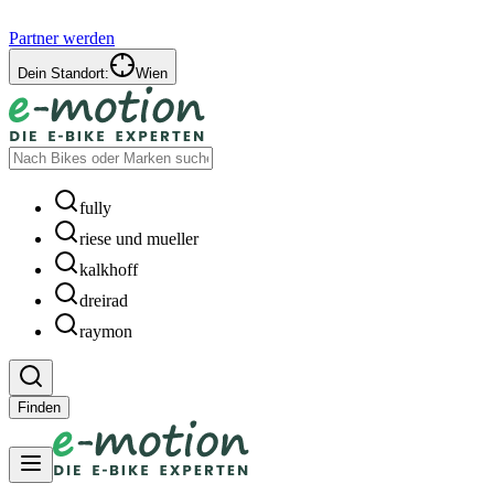
Partner werden
Dein Standort:
Wien
fully
riese und mueller
kalkhoff
dreirad
raymon
Finden