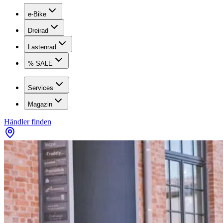
e-Bike
Dreirad
Lastenrad
% SALE
Services
Magazin
Händler finden