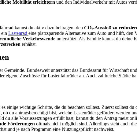
liche Mobilität erleichtern
und den Individualverkehr mit Autos verr
ahrrad kannst du aktiv dazu beitragen, den
CO₂-Ausstoß zu reduzier
t ein
Lastenrad
eine platzsparende Alternative zum Auto und hilft, den 
freundliche Verkehrswende
unterstützt. Als Familie kannst du deine 
rzstrecken
erhältst.
nen
der Gemeinde. Bundesweit unterstützt das Bundesamt für Wirtschaft u
der eigene Zuschüsse für Lastenfahrräder an. Auch zahlreiche Städte h
 einige wichtige Schritte, die du beachten solltest. Zuerst solltest du 
, ob du antragsberechtigt bist, welche Lastenräder gefördert werden u
 du alle Voraussetzungen erfüllt hast, kannst du den Antrag meist onlin
nde Förderungen
oftmals nicht möglich sind. Allerdings steht auch die
chst und je nach Programm eine Nutzungspflicht nachweist.