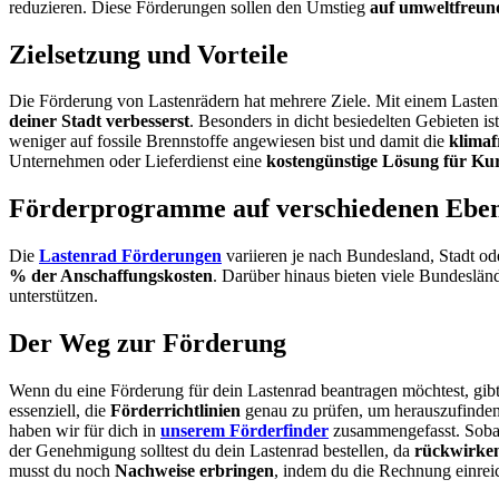
reduzieren. Diese Förderungen sollen den Umstieg
auf umweltfreund
Zielsetzung und Vorteile
Die Förderung von Lastenrädern hat mehrere Ziele. Mit einem Lastenf
deiner Stadt verbesserst
. Besonders in dicht besiedelten Gebieten is
weniger auf fossile Brennstoffe angewiesen bist und damit die
klima
Unternehmen oder Lieferdienst eine
kostengünstige Lösung für Ku
Förderprogramme auf verschiedenen Ebe
Die
Lastenrad Förderungen
variieren je nach Bundesland, Stadt o
% der Anschaffungskosten
. Darüber hinaus bieten viele Bundeslän
unterstützen.
Der Weg zur Förderung
Wenn du eine Förderung für dein Lastenrad beantragen möchtest, gibt es
essenziell, die
Förderrichtlinien
genau zu prüfen, um herauszufinden
haben wir für dich in
unserem Förderfinder
zusammengefasst. Sobald
der Genehmigung solltest du dein Lastenrad bestellen, da
rückwirke
musst du noch
Nachweise erbringen
, indem du die Rechnung einrei