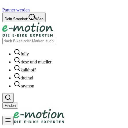
Partner werden
Dein Standort:
Wien
fully
riese und mueller
kalkhoff
dreirad
raymon
Finden