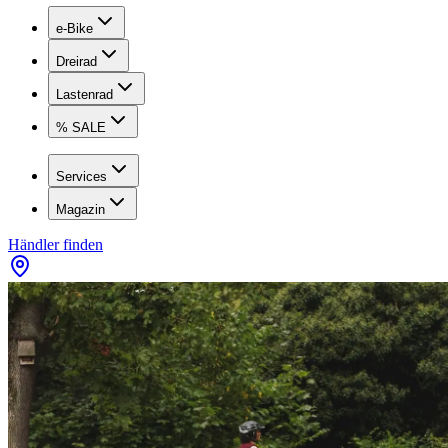
e-Bike
Dreirad
Lastenrad
% SALE
Services
Magazin
Händler finden