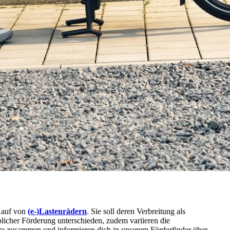
 Kauf von
(e-)Lastenrädern
. Sie soll deren Verbreitung als
licher Förderung unterschieden, zudem variieren die
kte zusammen und informieren dich in unserem Förderfinder über