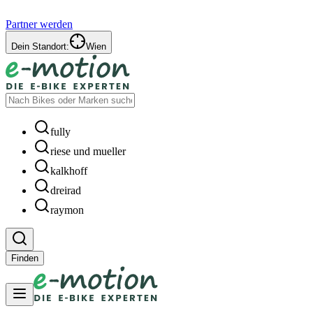
Partner werden
Dein Standort:
Wien
fully
riese und mueller
kalkhoff
dreirad
raymon
Finden