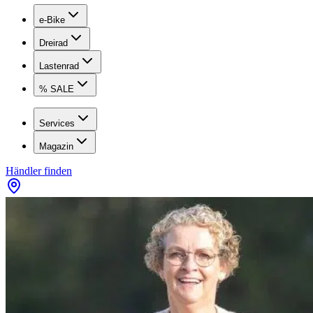
e-Bike
Dreirad
Lastenrad
% SALE
Services
Magazin
Händler finden