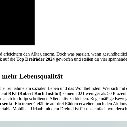
 und erleichtern den Alltag enorm. Doch was passiert, wenn gesundheitl
k auf die
Top Dreiräder 2024
geworfen und stellen dir vier spannend
e mehr Lebensqualität
ür die Teilnahme am sozialen Leben und das Wohlbefinden. Wer sich mi
 Laut
RKI (Robert-Koch-Institut)
kamen 2021 weniger als 50 Prozent 
 auch im fortgeschrittenen Alter aktiv zu bleiben. Regelmäßige Bewegu
h senkt
. Ein treuer Gefährte auf drei Rädern erweitert auch den Aktio
rtable Mobilität. Urlaub mit dem Dreirad ist für uns einfach wundersch