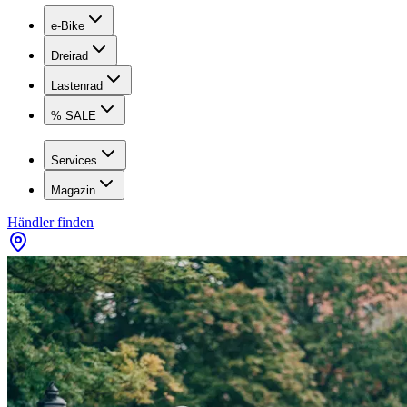
e-Bike
Dreirad
Lastenrad
% SALE
Services
Magazin
Händler finden