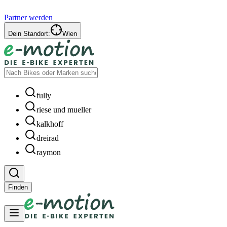
Partner werden
Dein Standort:
Wien
fully
riese und mueller
kalkhoff
dreirad
raymon
Finden