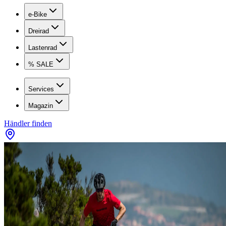
e-Bike
Dreirad
Lastenrad
% SALE
Services
Magazin
Händler finden