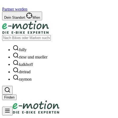
Partner werden
Dein Standort:
Wien
fully
riese und mueller
kalkhoff
dreirad
raymon
Finden