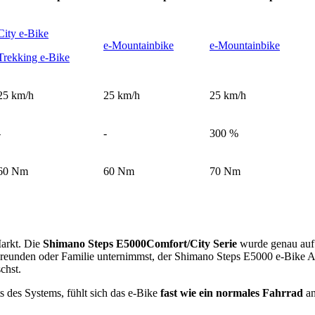
City e-Bike
e-Mountainbike
e-Mountainbike
Trekking e-Bike
25 km/h
25 km/h
25 km/h
-
-
300 %
60 Nm
60 Nm
70 Nm
arkt. Die
Shimano Steps E5000Comfort/City Serie
wurde genau auf
reunden oder Familie unternimmst, der Shimano Steps E5000 e-Bike A
chst.
 des Systems, fühlt sich das e-Bike
fast wie ein normales Fahrrad
an