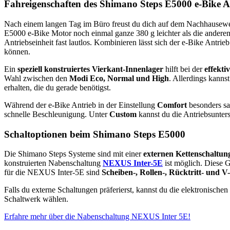
Fahreigenschaften des Shimano Steps E5000 e-Bike A
Nach einem langen Tag im Büro freust du dich auf dem Nachhauseweg 
E5000 e-Bike Motor noch einmal ganze 380 g leichter als die andere
Antriebseinheit fast lautlos. Kombinieren lässt sich der e-Bike Antrie
können.
Ein
speziell konstruiertes Vierkant-Innenlager
hilft bei der
effekt
Wahl zwischen den
Modi Eco, Normal und High
. Allerdings kann
erhalten, die du gerade benötigst.
Während der e-Bike Antrieb in der Einstellung
Comfort
besonders sa
schnelle Beschleunigung. Unter
Custom
kannst du die Antriebsunters
Schaltoptionen beim Shimano Steps E5000
Die Shimano Steps Systeme sind mit einer
externen Kettenschaltun
konstruierten Nabenschaltung
NEXUS Inter-5E
ist möglich. Diese 
für die NEXUS Inter-5E sind
Scheiben-, Rollen-, Rücktritt- und 
Falls du externe Schaltungen präferierst, kannst du die elektronis
Schaltwerk wählen.
Erfahre mehr über die Nabenschaltung NEXUS Inter 5E!