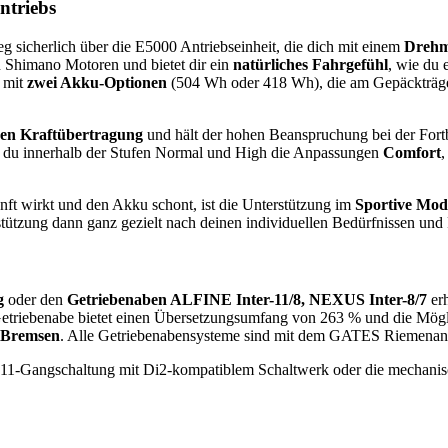
ntriebs
sicherlich über die E5000 Antriebseinheit, die dich mit einem
Drehm
n Shimano Motoren und bietet dir ein
natürliches Fahrgefühl
, wie du 
b mit
zwei Akku-Optionen
(504 Wh oder 418 Wh), die am Gepäckträger,
iven Kraftübertragung
und hält der hohen Beanspruchung bei der Fortb
st du innerhalb der Stufen Normal und High die Anpassungen
Comfort
nft wirkt und den Akku schont, ist die Unterstützung im
Sportive Mod
tützung dann ganz gezielt nach deinen individuellen Bedürfnissen und 
g
oder den
Getriebenaben ALFINE Inter-11/8, NEXUS Inter-8/7
erh
Getriebenabe bietet einen Übersetzungsumfang von 263 % und die Mögl
V-Bremsen
. Alle Getriebenabensysteme sind mit dem GATES Riemenant
chen 11-Gangschaltung mit Di2-kompatiblem Schaltwerk oder die mecha