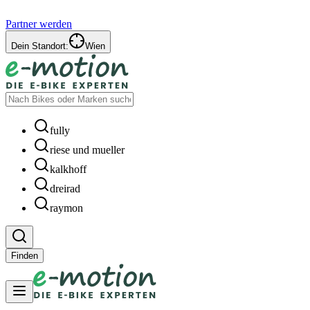
Partner werden
Dein Standort:
Wien
fully
riese und mueller
kalkhoff
dreirad
raymon
Finden