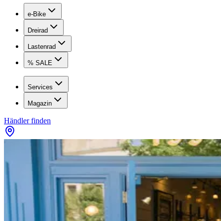
e-Bike
Dreirad
Lastenrad
% SALE
Services
Magazin
Händler finden