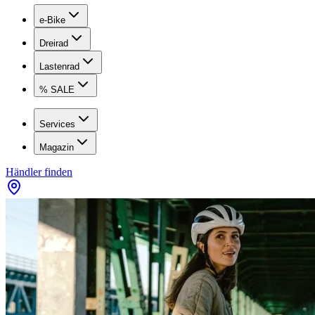
e-Bike
Dreirad
Lastenrad
% SALE
Services
Magazin
Händler finden