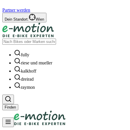
Partner werden
Dein Standort:
Wien
fully
riese und mueller
kalkhoff
dreirad
raymon
Finden