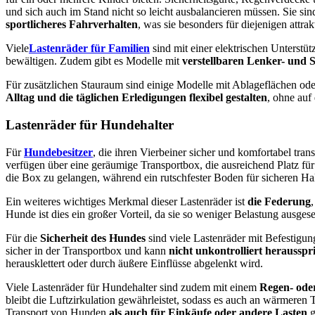
und sich auch im Stand nicht so leicht ausbalancieren müssen. Sie sind
sportlicheres Fahrverhalten
, was sie besonders für diejenigen attr
Viele
Lastenräder für Familien
sind mit einer elektrischen Unterstü
bewältigen. Zudem gibt es Modelle mit
verstellbaren Lenker- und 
Für zusätzlichen Stauraum sind einige Modelle mit Ablageflächen od
Alltag und die täglichen Erledigungen flexibel gestalten
, ohne auf
Lastenräder für Hundehalter
Für
Hundebesitzer
, die ihren Vierbeiner sicher und komfortabel tran
verfügen über eine geräumige Transportbox, die ausreichend Platz für
die Box zu gelangen, während ein rutschfester Boden für sicheren Hal
Ein weiteres wichtiges Merkmal dieser Lastenräder ist
die Federung
Hunde ist dies ein großer Vorteil, da sie so weniger Belastung ausgese
Für die
Sicherheit des Hundes
sind viele Lastenräder mit Befestigun
sicher in der Transportbox und kann
nicht unkontrolliert herausspr
herausklettert oder durch äußere Einflüsse abgelenkt wird.
Viele Lastenräder für Hundehalter sind zudem mit einem
Regen- ode
bleibt die Luftzirkulation gewährleistet, sodass es auch an wärmeren
Transport von Hunden
als auch für Einkäufe oder andere Lasten
g