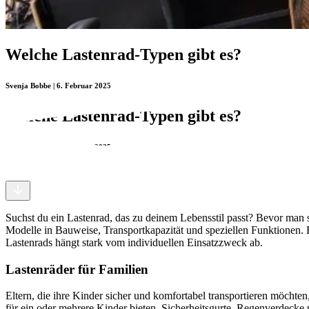
Welche Lastenrad-Typen gibt es?
Svenja Bobbe | 6. Februar 2025
Welche Lastenrad-Typen gibt es?
Svenja Bobbe | 6. Februar 2025
Suchst du ein Lastenrad, das zu deinem Lebensstil passt? Bevor man si
Modelle in Bauweise, Transportkapazität und speziellen Funktionen. 
Lastenrads hängt stark vom individuellen Einsatzzweck ab.
Lastenräder für Familien
Eltern, die ihre Kinder sicher und komfortabel transportieren möchten,
für ein oder mehrere Kinder bieten. Sicherheitsgurte, Regenverdecke u