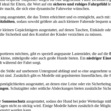
 ideal für Eltern, die Wert auf ein
sicheres und ruhiges Fahrgefühl
le
aktiv macht, die sich eine dynamische Fahrweise wünschen.
tzung ausgestattet, die das Treten erleichtert und es ermöglicht, auch 
Sitzhöhen
, sodass sowohl größere als auch kleinere Fahrende bequem 
er kleinen Gepäckträgern ausgestattet, auf denen Taschen, Einkäufe od
 die Sicherheit und den Komfort der Kinder verzichten zu müssen.
sportieren möchten, gibt es speziell angepasste Lastenräder, die auf die
 kleine, mittelgroße oder auch große Hunde bieten. Ein
niedriger Eins
t während der Fahrt sorgt.
, die Stöße auf unebenem Untergrund abfängt und so eine angenehme und
tzt sind. Zusätzlich gibt es Modelle mit gepolsterten Innenflächen, die f
gsmöglichkeiten ausgestattet, an denen eine Leine oder ein Sicherheits
ingen
. Schutzgitter oder seitliche Abdeckungen bieten zusätzliche Sich
r Sonnenschutz
ausgestattet, sodass der Hund bei jeder Wetterlage mi
 Tagen nicht zu stickig wird. Einige Modelle haben zusätzlich die Mögli
enutzt werden kann.