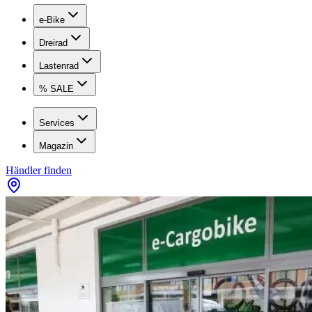
e-Bike
Dreirad
Lastenrad
% SALE
Services
Magazin
Händler finden