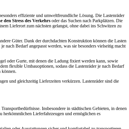
ne besonders effiziente und umweltfreundliche Lösung. Die Lastenräder
e den Stress des Verkehrs
oder das Suchen nach Parkplätzen. Die
 einem Lieferort zum nächsten gelangst, ohne dabei ins Schwitzen zu
andere Güter. Dank der durchdachten Konstruktion können die Lasten
 je nach Bedarf angepasst werden, was sie besonders vielseitig macht
egel oder Gurte, mit denen die Ladung fixiert werden kann, sowie
udem flexible Umbauoptionen, sodass die Lastenräder je nach Bedarf
n können.
gen und gleichzeitig Lieferzeiten verkürzen. Lastenräder sind die
en Transportbedürfnisse. Insbesondere in städtischen Gebieten, in denen
ve zu herkömmlichen Lieferfahrzeugen und ermöglichen es
ialien oder Ausstattungen sicher und komfortabel zu transportieren.