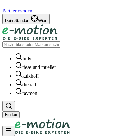
Partner werden
Dein Standort:
Wien
fully
riese und mueller
kalkhoff
dreirad
raymon
Finden