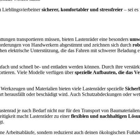
 Lieblingsvierbeiner
sicherer, komfortabler und stressfreier
– sei e
ttungen transportieren müssen, bieten Lastenräder eine besonders
umwe
Anforderungen von Handwerkern abgestimmt und zeichnen sich durch
rob
 elektrische Unterstützung, die das Fahren mit schwerer Beladung erl
 einfach und schnell be- und entladen werden können. Durch ihre verstä
portieren. Viele Modelle verfügen über
spezielle Aufbauten, die das 
Werkzeugen und Materialien bieten viele Lastenräder spezielle
Sicher
rt herausfällt oder beschädigt wird. Auch Schutzabdeckungen oder wet
Lastenrad je nach Bedarf nicht nur für den Transport von Baumateriali
itigkeit macht Lastenräder zu einer
flexiblen und nachhaltigen Lösu
gt.
ine Arbeitsabläufe, sondern reduzierst auch deinen ökologischen Fußabdr