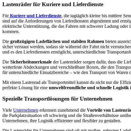
Lastenräder für Kuriere und Lieferdienste
Für
Kuriere und Lieferdienste
, die tagtäglich kleine bis mittlere 
sind auf die Anforderungen von Lieferdiensten abgestimmt und ermög
elektrische Unterstützung, die das Fahren mit schwerer Ladung oder ü
kommen.
Die
großzügigen Ladeflächen und stabilen Rahmen
bieten ausrei
sicher verstaut werden, sodass sie während der Fahrt nicht verrutsch
und es den Lieferdiensten ermöglicht, unterschiedlichste Transportanf
Die
Sicherheitsmerkmale
der Lastenräder sorgen dafür, dass die Lie
wetterfeste Abdeckungen und verschließbare Boxen, die den Transport
für unterschiedliche Einsatzbereiche – wie den Transport von Waren 
Mit einem Lastenrad als Transportmittel kannst du nicht nur die Effi
perfekte Lösung für eine
umweltfreundliche und schnelle Logisti
Spezielle Transportlösungen für Unternehmen
Viele
Unternehmen
erkennen zunehmend die
Vorteile von Lastenrä
die Parkplatzsituation oft schwierig und die Straßenverhältnisse unü
Unternehmen, ihre Logistik effizienter und flexibler zu gestalten.
Die Lastenräder für Unternehmen sind oft mit großen, robusten Ladeflä