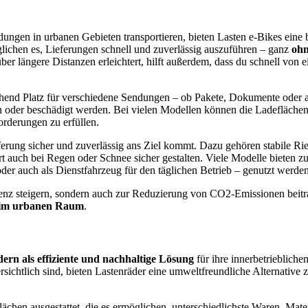
Sendungen in urbanen Gebieten transportieren, bieten Lasten e-Bikes ei
lichen es, Lieferungen schnell und zuverlässig auszuführen – ganz
ohn
ber längere Distanzen erleichtert, hilft außerdem, dass du schnell von
chend Platz für verschiedene Sendungen – ob Pakete, Dokumente oder 
en oder beschädigt werden. Bei vielen Modellen können die Ladeflächen
orderungen zu erfüllen.
ferung sicher und zuverlässig ans Ziel kommt. Dazu gehören stabile Ri
 auch bei Regen oder Schnee sicher gestalten. Viele Modelle bieten z
oder auch als Dienstfahrzeug für den täglichen Betrieb – genutzt werde
zienz steigern, sondern auch zur Reduzierung von CO2-Emissionen beitra
k im urbanen Raum
.
dern als effiziente und nachhaltige Lösung
für ihre innerbetrieblich
bersichtlich sind, bieten Lastenräder eine umweltfreundliche Alternati
chen ausgestattet, die es ermöglichen, unterschiedlichste Waren, Mater