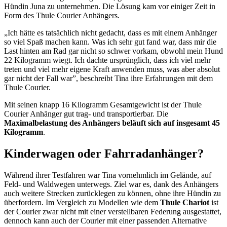
Hündin Juna zu unternehmen. Die Lösung kam vor einiger Zeit in
Form des Thule Courier Anhängers.
„Ich hätte es tatsächlich nicht gedacht, dass es mit einem Anhänger
so viel Spaß machen kann. Was ich sehr gut fand war, dass mir die
Last hinten am Rad gar nicht so schwer vorkam, obwohl mein Hund
22 Kilogramm wiegt. Ich dachte ursprünglich, dass ich viel mehr
treten und viel mehr eigene Kraft anwenden muss, was aber absolut
gar nicht der Fall war”, beschreibt Tina ihre Erfahrungen mit dem
Thule Courier.
Mit seinen knapp 16 Kilogramm Gesamtgewicht ist der Thule
Courier Anhänger gut trag- und transportierbar. Die
Maximalbelastung des Anhängers beläuft sich auf insgesamt 45
Kilogramm
.
Kinderwagen oder Fahrradanhänger?
Während ihrer Testfahren war Tina vornehmlich im Gelände, auf
Feld- und Waldwegen unterwegs. Ziel war es, dank des Anhängers
auch weitere Strecken zurücklegen zu können, ohne ihre Hündin zu
überfordern. Im Vergleich zu Modellen wie dem
Thule Chariot
ist
der Courier zwar nicht mit einer verstellbaren Federung ausgestattet,
dennoch kann auch der Courier mit einer passenden Alternative