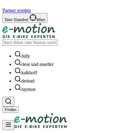
Partner werden
Dein Standort:
Wien
fully
riese und mueller
kalkhoff
dreirad
raymon
Finden