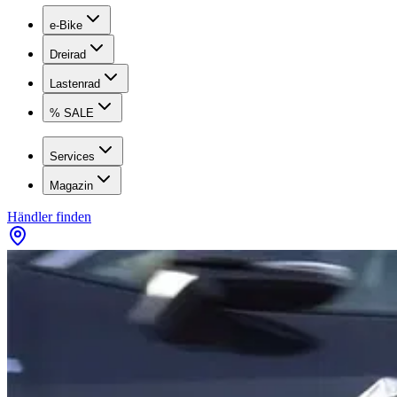
e-Bike
Dreirad
Lastenrad
% SALE
Services
Magazin
Händler finden