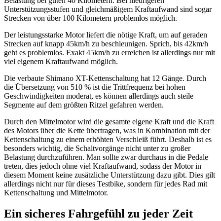
Belastung bei guten 40 Kilometern. Bei niedrigeren
Unterstützungsstufen und gleichmäßigem Kraftaufwand sind sogar
Strecken von über 100 Kilometern problemlos möglich.
Der leistungsstarke Motor liefert die nötige Kraft, um auf geraden
Strecken auf knapp 45km/h zu beschleunigen. Sprich, bis 42km/h
geht es problemlos. Exakt 45km/h zu erreichen ist allerdings nur mit
viel eigenem Kraftaufwand möglich.
Die verbaute Shimano XT-Kettenschaltung hat 12 Gänge. Durch
die Übersetzung von 510 % ist die Trittfrequenz bei hohen
Geschwindigkeiten moderat, es können allerdings auch steile
Segmente auf dem größten Ritzel gefahren werden.
Durch den Mittelmotor wird die gesamte eigene Kraft und die Kraft
des Motors über die Kette übertragen, was in Kombination mit der
Kettenschaltung zu einem erhöhten Verschleiß führt. Deshalb ist es
besonders wichtig, die Schaltvorgänge nicht unter zu großer
Belastung durchzuführen. Man sollte zwar durchaus in die Pedale
treten, dies jedoch ohne viel Kraftaufwand, sodass der Motor in
diesem Moment keine zusätzliche Unterstützung dazu gibt. Dies gilt
allerdings nicht nur für dieses Testbike, sondern für jedes Rad mit
Kettenschaltung und Mittelmotor.
Ein sicheres Fahrgefühl zu jeder Zeit