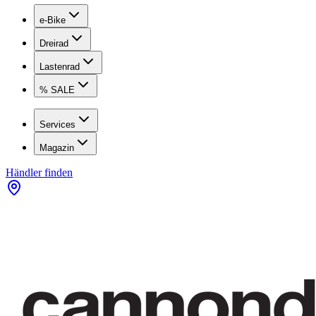
e-Bike
Dreirad
Lastenrad
% SALE
Services
Magazin
Händler finden