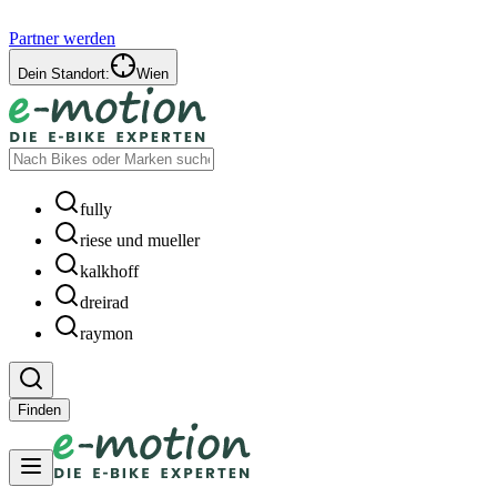
Partner werden
Dein Standort:
Wien
fully
riese und mueller
kalkhoff
dreirad
raymon
Finden