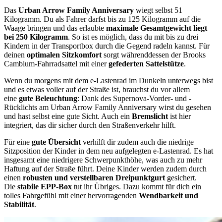
Das
Urban Arrow Family Anniversary
wiegt selbst 51
Kilogramm. Du als Fahrer darfst bis zu 125 Kilogramm auf die
Waage bringen und das erlaubte
maximale Gesamtgewicht liegt
bei 250 Kilogramm
. So ist es möglich, dass du mit bis zu drei
Kindern in der Transportbox durch die Gegend radeln kannst. Für
deinen
optimalen Sitzkomfort
sorgt währenddessen der Brooks
Cambium-Fahrradsattel mit einer
gefederten Sattelstütze
.
Wenn du morgens mit dem e-Lastenrad im Dunkeln unterwegs bist
und es etwas voller auf der Straße ist, brauchst du vor allem
eine
gute Beleuchtung
: Dank des Supernova-Vorder- und -
Rücklichts am Urban Arrow Family Anniversary wirst du gesehen
und hast selbst eine gute Sicht. Auch ein
Bremslicht
ist hier
integriert, das dir sicher durch den Straßenverkehr hilft.
Für eine
gute Übersicht
verhilft dir zudem auch die niedrige
Sitzposition der Kinder in dem neu aufgelegten e-Lastenrad. Es hat
insgesamt eine niedrigere Schwerpunkthöhe, was auch zu mehr
Haftung auf der Straße führt. Deine Kinder werden zudem durch
einen
robusten und verstellbaren Dreipunktgurt
gesichert.
Die
stabile EPP-Box
tut ihr Übriges. Dazu kommt für dich ein
tolles Fahrgefühl mit einer hervorragenden
Wendbarkeit und
Stabilität
.