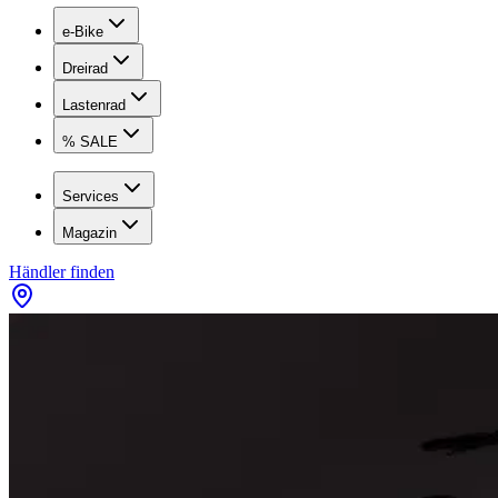
e-Bike
Dreirad
Lastenrad
% SALE
Services
Magazin
Händler finden