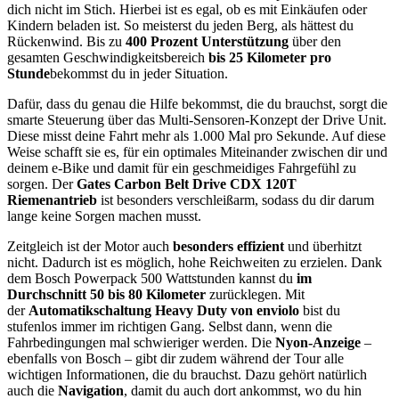
dich nicht im Stich. Hierbei ist es egal, ob es mit Einkäufen oder
Kindern beladen ist. So meisterst du jeden Berg, als hättest du
Rückenwind. Bis zu
400 Prozent Unterstützung
über den
gesamten Geschwindigkeitsbereich
bis 25 Kilometer pro
Stunde
bekommst du in jeder Situation.
Dafür, dass du genau die Hilfe bekommst, die du brauchst, sorgt die
smarte Steuerung über das Multi-Sensoren-Konzept der Drive Unit.
Diese misst deine Fahrt mehr als 1.000 Mal pro Sekunde. Auf diese
Weise schafft sie es, für ein optimales Miteinander zwischen dir und
deinem e-Bike und damit für ein geschmeidiges Fahrgefühl zu
sorgen. Der
Gates Carbon Belt Drive CDX 120T
Riemenantrieb
ist besonders verschleißarm, sodass du dir darum
lange keine Sorgen machen musst.
Zeitgleich ist der Motor auch
besonders effizient
und überhitzt
nicht. Dadurch ist es möglich, hohe Reichweiten zu erzielen. Dank
dem Bosch Powerpack 500 Wattstunden kannst du
im
Durchschnitt 50 bis 80 Kilometer
zurücklegen. Mit
der
Automatikschaltung Heavy Duty von enviolo
bist du
stufenlos immer im richtigen Gang. Selbst dann, wenn die
Fahrbedingungen mal schwieriger werden. Die
Nyon-Anzeige
–
ebenfalls von Bosch – gibt dir zudem während der Tour alle
wichtigen Informationen, die du brauchst. Dazu gehört natürlich
auch die
Navigation
, damit du auch dort ankommst, wo du hin