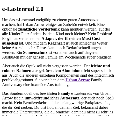
e-Lastenrad 2.0
Um das e-Lastenrad endgültig zu einem guten Autoersatz zu
machen, hat Urban Arrow einiges an Zubehör entwickelt: Eine
optionale
zusätzliche Vorderbank
kann montiert werden, auf der
alle Kinder Platz finden. Ist dein Kind noch kleiner? Kein Problem!
Es gibt außerdem einen
Adapter, der für einen Maxi Cosi
ausgelegt ist
. Und mit dem
Regenzelt
ist auch schlechtes Wetter
keine Ausrede mehr. Dieses kann nach Bedarf schnell angebaut
werden. Ein
Sonnenschutz
ist vor allem auch auf längeren
Ausflügen mit der ganzen Familie am Wochenende super praktisch.
Aber auch die Optik soll nicht vergessen werden. Der
leichte und
robuste Rahmen aus gebürstetem Aluminium
sieht super schick
aus. Auch die anderen einzelnen Komponenten sind designtechnisch
perfekt abgestimmt. Sie verleihen dem
Urban Arrow
Family
Anniversary eine luxuriöse Ausstrahlung.
Das Sondermodell des bewährten
Family
e-Lastenrads von Urban
Arrow ist ein
umweltfreundlicher Autoersatz
, der auch noch Spaß
macht. Kein Berufsverkehr und keine langwierige Parkplatzsuche,
die dir Zeit rauben. Du bist flott an deinem Ziel, bekommst dabei
immer die Unterstützung, die du brauchst, damit du nicht zu sehr ins